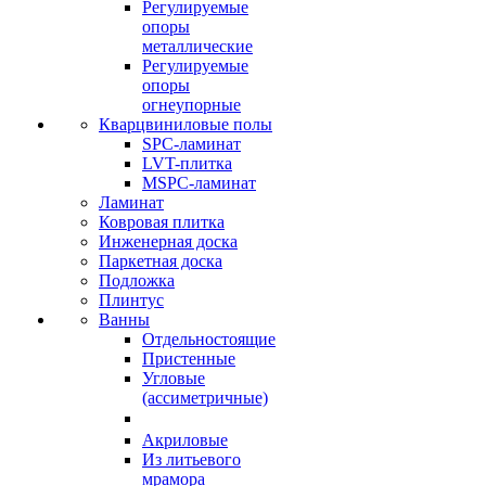
Регулируемые
опоры
металлические
Регулируемые
опоры
огнеупорные
Кварцвиниловые полы
SPC-ламинат
LVT-плитка
MSPC-ламинат
Ламинат
Ковровая плитка
Инженерная доска
Паркетная доска
Подложка
Плинтус
Ванны
Отдельностоящие
Пристенные
Угловые
(ассиметричные)
Акриловые
Из литьевого
мрамора