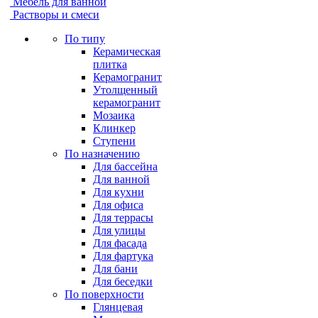
Мебель для ванной
Растворы и смеси
По типу
Керамическая
плитка
Керамогранит
Утолщенный
керамогранит
Мозаика
Клинкер
Ступени
По назначению
Для бассейна
Для ванной
Для кухни
Для офиса
Для террасы
Для улицы
Для фасада
Для фартука
Для бани
Для беседки
По поверхности
Глянцевая