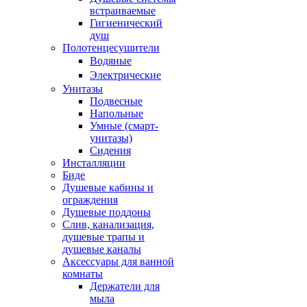
встраиваемые
Гигиенический
душ
Полотенцесушители
ㅤВодяные
ㅤЭлектрические
Унитазы
Подвесные
Напольные
Умные (смарт-
унитазы)
Сидения
Инсталляции
Биде
Душевые кабины и
ограждения
Душевые поддоны
Слив, канализация,
душевые трапы и
душевые каналы
Аксессуары для ванной
комнаты
Держатели для
мыла