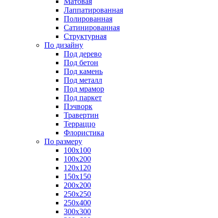
Матовая
Лаппатированная
Полированная
Сатинированная
Структурная
По дизайну
Под дерево
Под бетон
Под камень
Под металл
Под мрамор
Под паркет
Пэчворк
Травертин
Терраццо
Флористика
По размеру
100х100
100х200
120х120
150х150
200х200
250х250
250х400
300х300