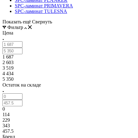
SPC-ламинат PLANKER
SPC-ламинат PRIMAVERA
SPC-ламинат TULESNA
Показать ещё
Свернуть
Фильтр
Цена
1 687
2 603
3 519
4 434
5 350
Остаток на складе
0
114
229
343
457.5
Бренд