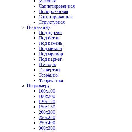
Матовая
Лаппатированная
Полированная
Сатинированная
Структурная
По дизайну
Под дерево
Под бетон
Под камень
Под металл
Под мрамор
Под паркет
Пэчворк
Травертин
Терраццо
Флористика
По размеру
100х100
100х200
120х120
150х150
200х200
250х250
250х400
300х300