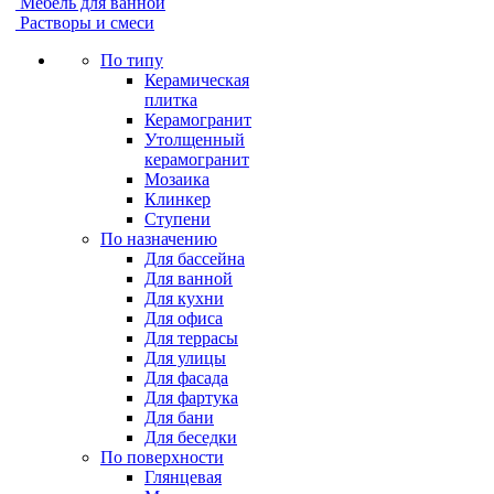
Мебель для ванной
Растворы и смеси
По типу
Керамическая
плитка
Керамогранит
Утолщенный
керамогранит
Мозаика
Клинкер
Ступени
По назначению
Для бассейна
Для ванной
Для кухни
Для офиса
Для террасы
Для улицы
Для фасада
Для фартука
Для бани
Для беседки
По поверхности
Глянцевая