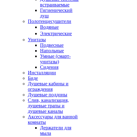
встраиваемые
Гигиенический
душ
Полотенцесушители
ㅤВодяные
ㅤЭлектрические
Унитазы
Подвесные
Напольные
Умные (смарт-
унитазы)
Сидения
Инсталляции
Биде
Душевые кабины и
ограждения
Душевые поддоны
Слив, канализация,
душевые трапы и
душевые каналы
Аксессуары для ванной
комнаты
Держатели для
мыла