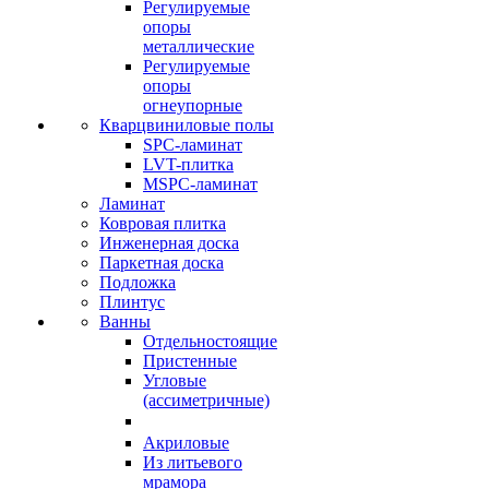
Регулируемые
опоры
металлические
Регулируемые
опоры
огнеупорные
Кварцвиниловые полы
SPC-ламинат
LVT-плитка
MSPC-ламинат
Ламинат
Ковровая плитка
Инженерная доска
Паркетная доска
Подложка
Плинтус
Ванны
Отдельностоящие
Пристенные
Угловые
(ассиметричные)
Акриловые
Из литьевого
мрамора