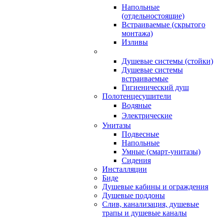
Напольные
(отдельностоящие)
Встраиваемые (скрытого
монтажа)
Изливы
Душевые системы (стойки)
Душевые системы
встраиваемые
Гигиенический душ
Полотенцесушители
ㅤВодяные
ㅤЭлектрические
Унитазы
Подвесные
Напольные
Умные (смарт-унитазы)
Сидения
Инсталляции
Биде
Душевые кабины и ограждения
Душевые поддоны
Слив, канализация, душевые
трапы и душевые каналы