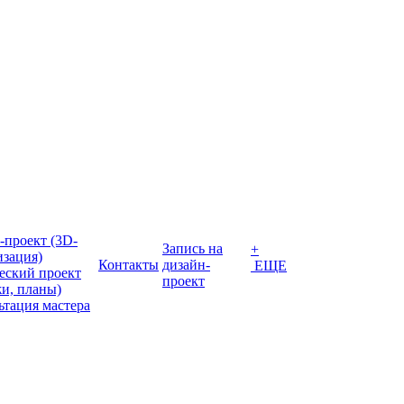
-проект (3D-
Запись на
+
изация)
Контакты
дизайн-
ЕЩЕ
еский проект
проект
жи, планы)
ьтация мастера