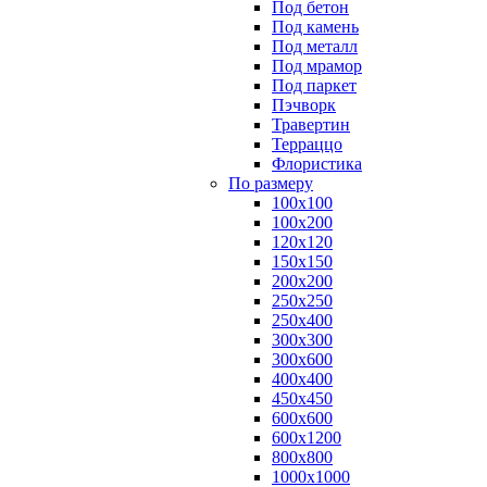
Под бетон
Под камень
Под металл
Под мрамор
Под паркет
Пэчворк
Травертин
Терраццо
Флористика
По размеру
100х100
100х200
120х120
150х150
200х200
250х250
250х400
300х300
300х600
400х400
450х450
600х600
600х1200
800х800
1000х1000