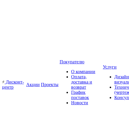
Покупателю
Услуги
О компании
Оплата,
Дизайн
Дисконт-
доставка и
визуал
Акции
Проекты
центр
возврат
Технич
График
(черте
поставок
Консул
Новости