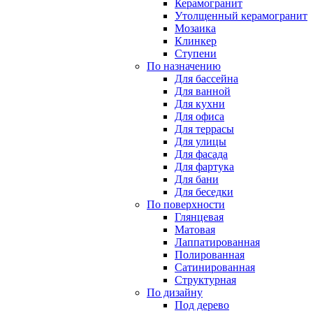
Керамогранит
Утолщенный керамогранит
Мозаика
Клинкер
Ступени
По назначению
Для бассейна
Для ванной
Для кухни
Для офиса
Для террасы
Для улицы
Для фасада
Для фартука
Для бани
Для беседки
По поверхности
Глянцевая
Матовая
Лаппатированная
Полированная
Сатинированная
Структурная
По дизайну
Под дерево