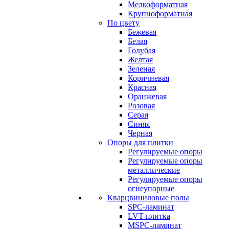
Мелкоформатная
Крупноформатная
По цвету
Бежевая
Белая
Голубая
Желтая
Зеленая
Коричневая
Красная
Оранжевая
Розовая
Серая
Синяя
Черная
Опоры для плитки
Регулируемые опоры
Регулируемые опоры
металлические
Регулируемые опоры
огнеупорные
Кварцвиниловые полы
SPC-ламинат
LVT-плитка
MSPC-ламинат