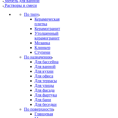
Мебель для ванной
Растворы и смеси
По типу
Керамическая
плитка
Керамогранит
Утолщенный
керамогранит
Мозаика
Клинкер
Ступени
По назначению
Для бассейна
Для ванной
Для кухни
Для офиса
Для террасы
Для улицы
Для фасада
Для фартука
Для бани
Для беседки
По поверхности
Глянцевая