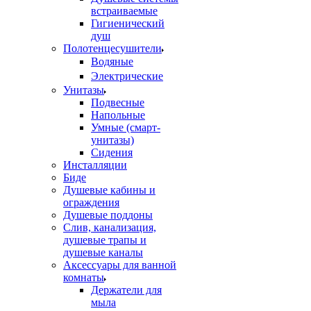
встраиваемые
Гигиенический
душ
Полотенцесушители
ㅤВодяные
ㅤЭлектрические
Унитазы
Подвесные
Напольные
Умные (смарт-
унитазы)
Сидения
Инсталляции
Биде
Душевые кабины и
ограждения
Душевые поддоны
Слив, канализация,
душевые трапы и
душевые каналы
Аксессуары для ванной
комнаты
Держатели для
мыла