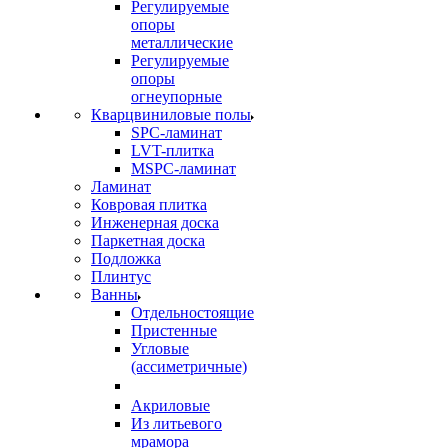
Регулируемые
опоры
металлические
Регулируемые
опоры
огнеупорные
Кварцвиниловые полы
SPC-ламинат
LVT-плитка
MSPC-ламинат
Ламинат
Ковровая плитка
Инженерная доска
Паркетная доска
Подложка
Плинтус
Ванны
Отдельностоящие
Пристенные
Угловые
(ассиметричные)
Акриловые
Из литьевого
мрамора