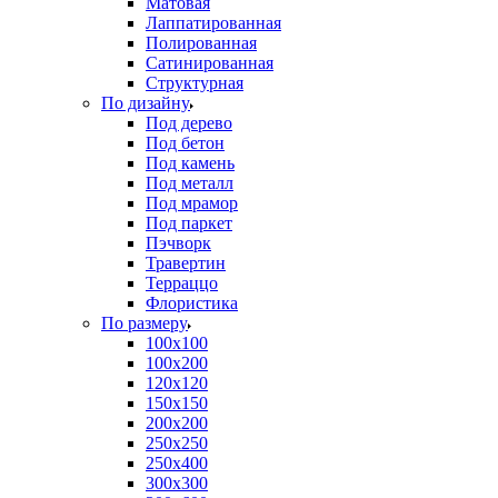
Матовая
Лаппатированная
Полированная
Сатинированная
Структурная
По дизайну
Под дерево
Под бетон
Под камень
Под металл
Под мрамор
Под паркет
Пэчворк
Травертин
Терраццо
Флористика
По размеру
100х100
100х200
120х120
150х150
200х200
250х250
250х400
300х300