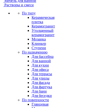
Мебель для ванной
Растворы и смеси
По типу
Керамическая
плитка
Керамогранит
Утолщенный
керамогранит
Мозаика
Клинкер
Ступени
По назначению
Для бассейна
Для ванной
Для кухни
Для офиса
Для террасы
Для улицы
Для фасада
Для фартука
Для бани
Для беседки
По поверхности
Глянцевая