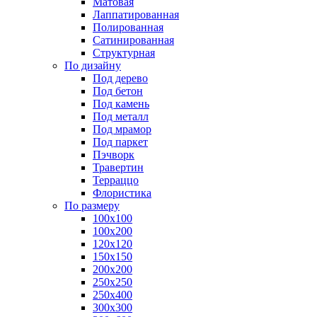
Матовая
Лаппатированная
Полированная
Сатинированная
Структурная
По дизайну
Под дерево
Под бетон
Под камень
Под металл
Под мрамор
Под паркет
Пэчворк
Травертин
Терраццо
Флористика
По размеру
100х100
100х200
120х120
150х150
200х200
250х250
250х400
300х300