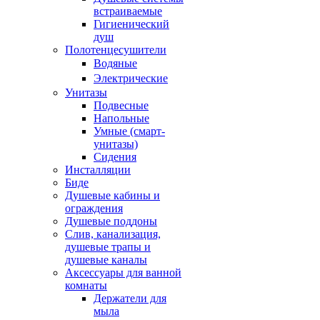
встраиваемые
Гигиенический
душ
Полотенцесушители
ㅤВодяные
ㅤЭлектрические
Унитазы
Подвесные
Напольные
Умные (смарт-
унитазы)
Сидения
Инсталляции
Биде
Душевые кабины и
ограждения
Душевые поддоны
Слив, канализация,
душевые трапы и
душевые каналы
Аксессуары для ванной
комнаты
Держатели для
мыла