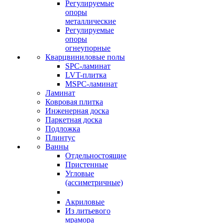
Регулируемые
опоры
металлические
Регулируемые
опоры
огнеупорные
Кварцвиниловые полы
SPC-ламинат
LVT-плитка
MSPC-ламинат
Ламинат
Ковровая плитка
Инженерная доска
Паркетная доска
Подложка
Плинтус
Ванны
Отдельностоящие
Пристенные
Угловые
(ассиметричные)
Акриловые
Из литьевого
мрамора