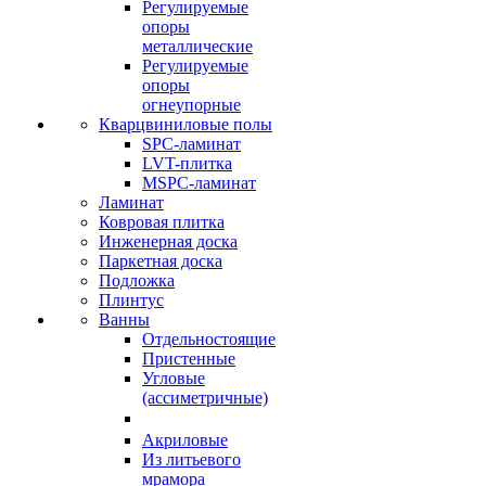
Регулируемые
опоры
металлические
Регулируемые
опоры
огнеупорные
Кварцвиниловые полы
SPC-ламинат
LVT-плитка
MSPC-ламинат
Ламинат
Ковровая плитка
Инженерная доска
Паркетная доска
Подложка
Плинтус
Ванны
Отдельностоящие
Пристенные
Угловые
(ассиметричные)
Акриловые
Из литьевого
мрамора