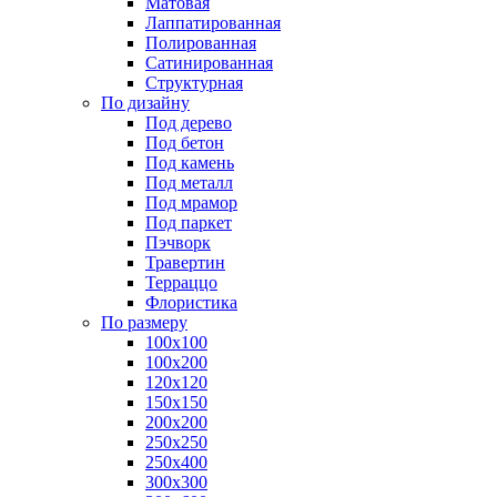
Матовая
Лаппатированная
Полированная
Сатинированная
Структурная
По дизайну
Под дерево
Под бетон
Под камень
Под металл
Под мрамор
Под паркет
Пэчворк
Травертин
Терраццо
Флористика
По размеру
100х100
100х200
120х120
150х150
200х200
250х250
250х400
300х300