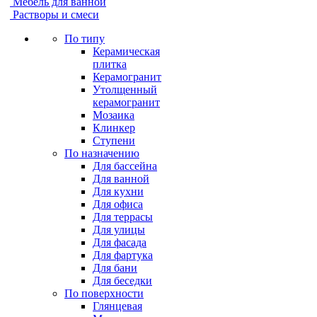
Мебель для ванной
Растворы и смеси
По типу
Керамическая
плитка
Керамогранит
Утолщенный
керамогранит
Мозаика
Клинкер
Ступени
По назначению
Для бассейна
Для ванной
Для кухни
Для офиса
Для террасы
Для улицы
Для фасада
Для фартука
Для бани
Для беседки
По поверхности
Глянцевая