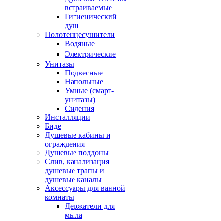
встраиваемые
Гигиенический
душ
Полотенцесушители
ㅤВодяные
ㅤЭлектрические
Унитазы
Подвесные
Напольные
Умные (смарт-
унитазы)
Сидения
Инсталляции
Биде
Душевые кабины и
ограждения
Душевые поддоны
Слив, канализация,
душевые трапы и
душевые каналы
Аксессуары для ванной
комнаты
Держатели для
мыла