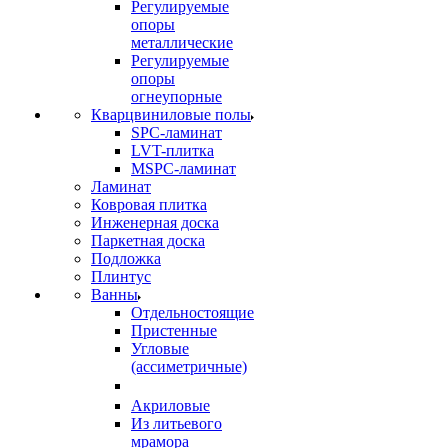
Регулируемые
опоры
металлические
Регулируемые
опоры
огнеупорные
Кварцвиниловые полы
SPC-ламинат
LVT-плитка
MSPC-ламинат
Ламинат
Ковровая плитка
Инженерная доска
Паркетная доска
Подложка
Плинтус
Ванны
Отдельностоящие
Пристенные
Угловые
(ассиметричные)
Акриловые
Из литьевого
мрамора