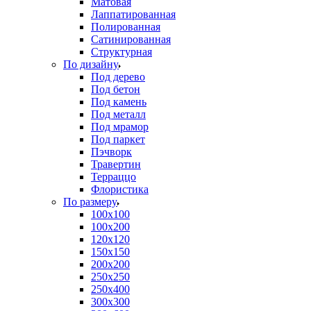
Матовая
Лаппатированная
Полированная
Сатинированная
Структурная
По дизайну
Под дерево
Под бетон
Под камень
Под металл
Под мрамор
Под паркет
Пэчворк
Травертин
Терраццо
Флористика
По размеру
100х100
100х200
120х120
150х150
200х200
250х250
250х400
300х300