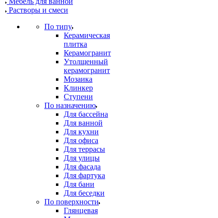
Мебель для ванной
Растворы и смеси
По типу
Керамическая
плитка
Керамогранит
Утолщенный
керамогранит
Мозаика
Клинкер
Ступени
По назначению
Для бассейна
Для ванной
Для кухни
Для офиса
Для террасы
Для улицы
Для фасада
Для фартука
Для бани
Для беседки
По поверхности
Глянцевая