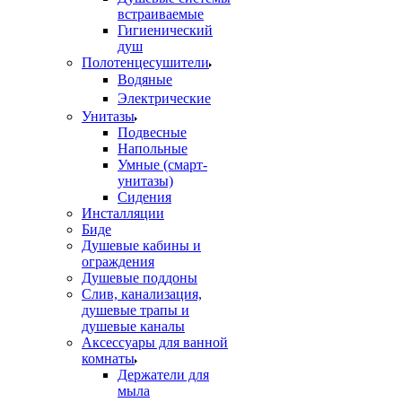
встраиваемые
Гигиенический
душ
Полотенцесушители
ㅤВодяные
ㅤЭлектрические
Унитазы
Подвесные
Напольные
Умные (смарт-
унитазы)
Сидения
Инсталляции
Биде
Душевые кабины и
ограждения
Душевые поддоны
Слив, канализация,
душевые трапы и
душевые каналы
Аксессуары для ванной
комнаты
Держатели для
мыла