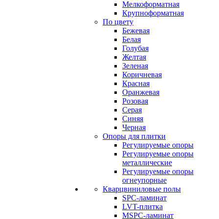
Мелкоформатная
Крупноформатная
По цвету
Бежевая
Белая
Голубая
Желтая
Зеленая
Коричневая
Красная
Оранжевая
Розовая
Серая
Синяя
Черная
Опоры для плитки
Регулируемые опоры
Регулируемые опоры
металлические
Регулируемые опоры
огнеупорные
Кварцвиниловые полы
SPC-ламинат
LVT-плитка
MSPC-ламинат