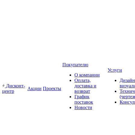
Покупателю
Услуги
О компании
Оплата,
Дизайн
Дисконт-
доставка и
визуал
Акции
Проекты
центр
возврат
Технич
График
(черте
поставок
Консул
Новости