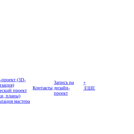
-проект (3D-
Запись на
+
изация)
Контакты
дизайн-
ЕЩЕ
еский проект
проект
жи, планы)
ьтация мастера