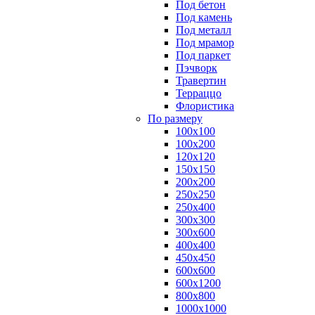
Под бетон
Под камень
Под металл
Под мрамор
Под паркет
Пэчворк
Травертин
Терраццо
Флористика
По размеру
100х100
100х200
120х120
150х150
200х200
250х250
250х400
300х300
300х600
400х400
450х450
600х600
600х1200
800х800
1000х1000