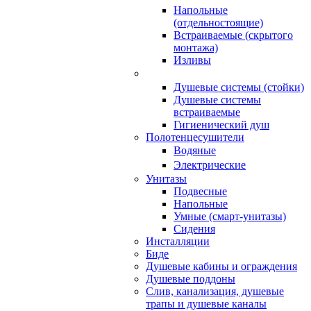
Напольные
(отдельностоящие)
Встраиваемые (скрытого
монтажа)
Изливы
Душевые системы (стойки)
Душевые системы
встраиваемые
Гигиенический душ
Полотенцесушители
ㅤВодяные
ㅤЭлектрические
Унитазы
Подвесные
Напольные
Умные (смарт-унитазы)
Сидения
Инсталляции
Биде
Душевые кабины и ограждения
Душевые поддоны
Слив, канализация, душевые
трапы и душевые каналы