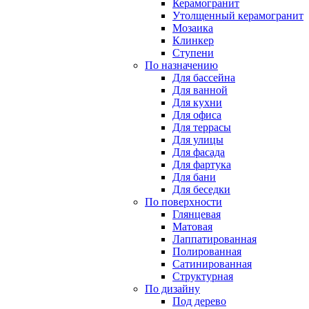
Керамогранит
Утолщенный керамогранит
Мозаика
Клинкер
Ступени
По назначению
Для бассейна
Для ванной
Для кухни
Для офиса
Для террасы
Для улицы
Для фасада
Для фартука
Для бани
Для беседки
По поверхности
Глянцевая
Матовая
Лаппатированная
Полированная
Сатинированная
Структурная
По дизайну
Под дерево