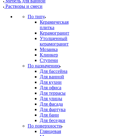
Мебель для ванной
Растворы и смеси
По типу
Керамическая
плитка
Керамогранит
Утолщенный
керамогранит
Мозаика
Клинкер
Ступени
По назначению
Для бассейна
Для ванной
Для кухни
Для офиса
Для террасы
Для улицы
Для фасада
Для фартука
Для бани
Для беседки
По поверхности
Глянцевая