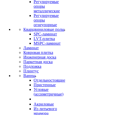
Регулируемые
опоры
металлические
Регулируемые
опоры
огнеупорные
Кварцвиниловые полы
SPC-ламинат
LVT-плитка
MSPC-ламинат
Ламинат
Ковровая плитка
Инженерная доска
Паркетная доска
Подложка
Плинтус
Ванны
Отдельностоящие
Пристенные
Угловые
(ассиметричные)
Акриловые
Из литьевого
мрамора