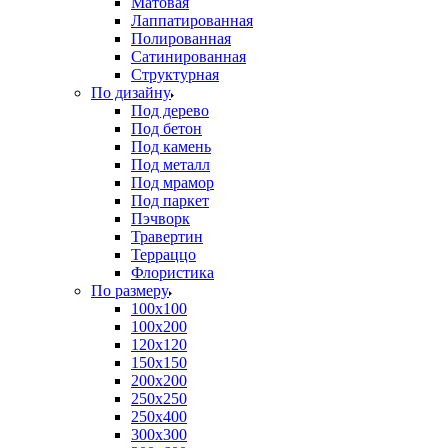
Матовая
Лаппатированная
Полированная
Сатинированная
Структурная
По дизайну
Под дерево
Под бетон
Под камень
Под металл
Под мрамор
Под паркет
Пэчворк
Травертин
Терраццо
Флористика
По размеру
100х100
100х200
120х120
150х150
200х200
250х250
250х400
300х300