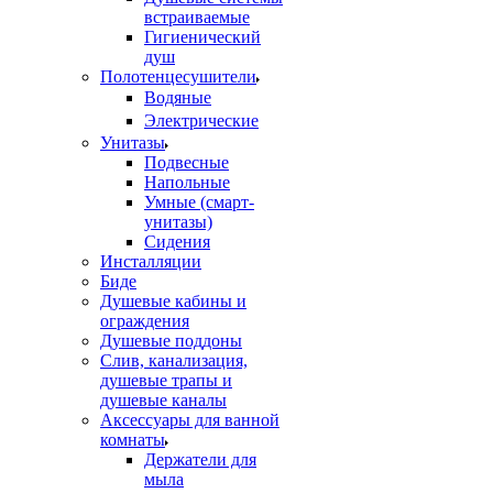
встраиваемые
Гигиенический
душ
Полотенцесушители
ㅤВодяные
ㅤЭлектрические
Унитазы
Подвесные
Напольные
Умные (смарт-
унитазы)
Сидения
Инсталляции
Биде
Душевые кабины и
ограждения
Душевые поддоны
Слив, канализация,
душевые трапы и
душевые каналы
Аксессуары для ванной
комнаты
Держатели для
мыла