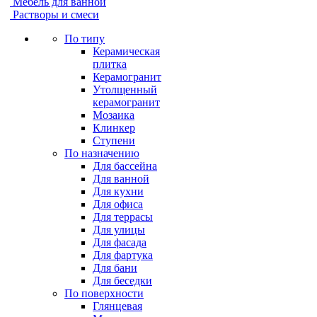
Мебель для ванной
Растворы и смеси
По типу
Керамическая
плитка
Керамогранит
Утолщенный
керамогранит
Мозаика
Клинкер
Ступени
По назначению
Для бассейна
Для ванной
Для кухни
Для офиса
Для террасы
Для улицы
Для фасада
Для фартука
Для бани
Для беседки
По поверхности
Глянцевая