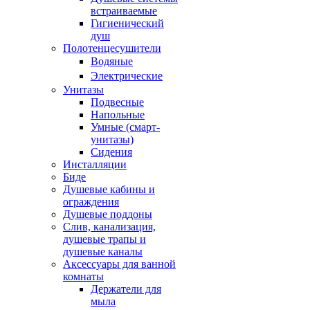
встраиваемые
Гигиенический
душ
Полотенцесушители
ㅤВодяные
ㅤЭлектрические
Унитазы
Подвесные
Напольные
Умные (смарт-
унитазы)
Сидения
Инсталляции
Биде
Душевые кабины и
ограждения
Душевые поддоны
Слив, канализация,
душевые трапы и
душевые каналы
Аксессуары для ванной
комнаты
Держатели для
мыла