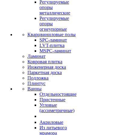
Регулируемые
опоры
металлические
Регулируемые
опоры
огнеупорные
Кварцвиниловые полы
SPC-ламинат
LVT-плитка
MSPC-ламинат
Ламинат
Ковровая плитка
Инженерная доска
Паркетная доска
Подложка
Плинтус
Ванны
Отдельностоящие
Пристенные
Угловые
(ассиметричные)
Акриловые
Из литьевого
мрамора