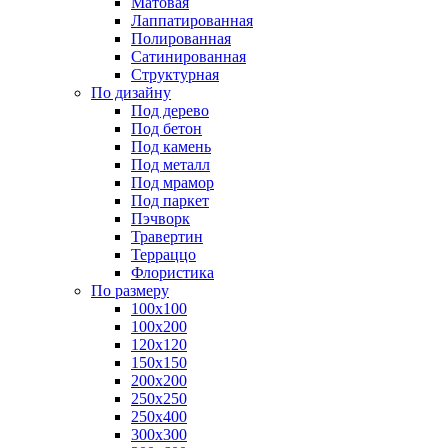
Матовая
Лаппатированная
Полированная
Сатинированная
Структурная
По дизайну
Под дерево
Под бетон
Под камень
Под металл
Под мрамор
Под паркет
Пэчворк
Травертин
Терраццо
Флористика
По размеру
100х100
100х200
120х120
150х150
200х200
250х250
250х400
300х300