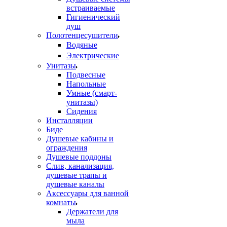
встраиваемые
Гигиенический
душ
Полотенцесушители
ㅤВодяные
ㅤЭлектрические
Унитазы
Подвесные
Напольные
Умные (смарт-
унитазы)
Сидения
Инсталляции
Биде
Душевые кабины и
ограждения
Душевые поддоны
Слив, канализация,
душевые трапы и
душевые каналы
Аксессуары для ванной
комнаты
Держатели для
мыла