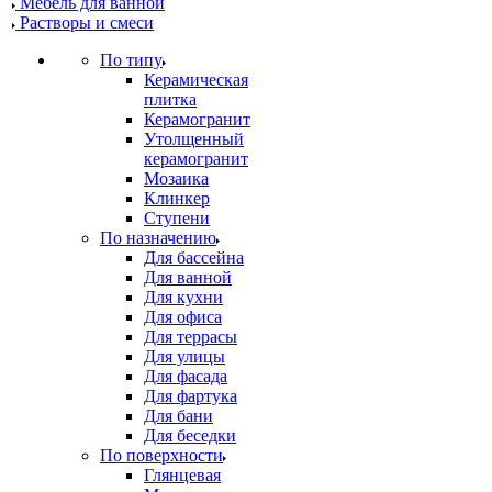
Мебель для ванной
Растворы и смеси
По типу
Керамическая
плитка
Керамогранит
Утолщенный
керамогранит
Мозаика
Клинкер
Ступени
По назначению
Для бассейна
Для ванной
Для кухни
Для офиса
Для террасы
Для улицы
Для фасада
Для фартука
Для бани
Для беседки
По поверхности
Глянцевая