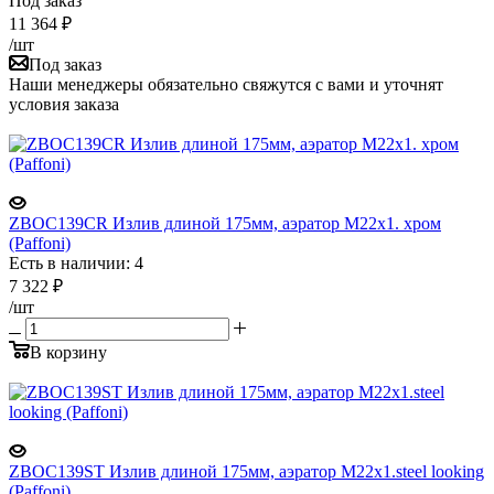
Под заказ
11 364
₽
/шт
Под заказ
Наши менеджеры обязательно свяжутся с вами и уточнят
условия заказа
ZBOC139CR Излив длиной 175мм, аэратор М22x1. хром
(Paffoni)
Есть в наличии: 4
7 322
₽
/шт
В корзину
ZBOC139ST Излив длиной 175мм, аэратор М22x1.steel looking
(Paffoni)