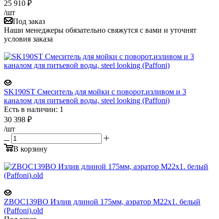
25 910
₽
/шт
Под заказ
Наши менеджеры обязательно свяжутся с вами и уточнят
условия заказа
SK190ST Смеситель для мойки с поворот.изливом и 3
каналом для питьевой воды, steel looking (Paffoni)
Есть в наличии: 1
30 398
₽
/шт
В корзину
ZBOC139BO Излив длиной 175мм, аэратор М22x1. белый
(Paffoni).old