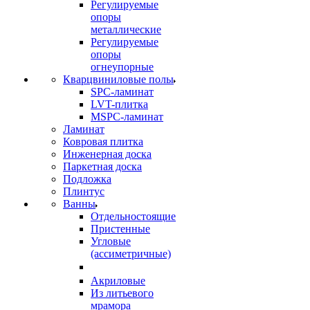
Регулируемые
опоры
металлические
Регулируемые
опоры
огнеупорные
Кварцвиниловые полы
SPC-ламинат
LVT-плитка
MSPC-ламинат
Ламинат
Ковровая плитка
Инженерная доска
Паркетная доска
Подложка
Плинтус
Ванны
Отдельностоящие
Пристенные
Угловые
(ассиметричные)
Акриловые
Из литьевого
мрамора