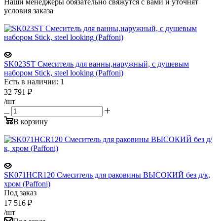
Наши менеджеры обязательно свяжутся с вами и уточнят
условия заказа
SK023ST Cмеситель для ванны,наружный, с душевым
набором Stick, steel looking (Paffoni)
Есть в наличии: 1
32 791
₽
/шт
В корзину
SK071HCR120 Смеситель для раковины ВЫСОКИЙ без д/к,
хром (Paffoni)
Под заказ
17 516
₽
/шт