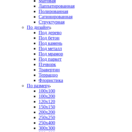
Матовая
Лаппатированная
Полированная
Сатинированная
Структурная
По дизайну
Под дерево
Под бетон
Под камень
Под металл
Под мрамор
Под паркет
Пэчворк
Травертин
Терраццо
Флористика
По размеру
100х100
100х200
120х120
150х150
200х200
250х250
250х400
300х300