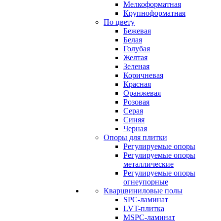
Мелкоформатная
Крупноформатная
По цвету
Бежевая
Белая
Голубая
Желтая
Зеленая
Коричневая
Красная
Оранжевая
Розовая
Серая
Синяя
Черная
Опоры для плитки
Регулируемые опоры
Регулируемые опоры
металлические
Регулируемые опоры
огнеупорные
Кварцвиниловые полы
SPC-ламинат
LVT-плитка
MSPC-ламинат