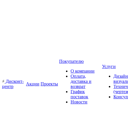
Покупателю
Услуги
О компании
Оплата,
Дизайн
Дисконт-
доставка и
визуал
Акции
Проекты
центр
возврат
Технич
График
(черте
поставок
Консул
Новости