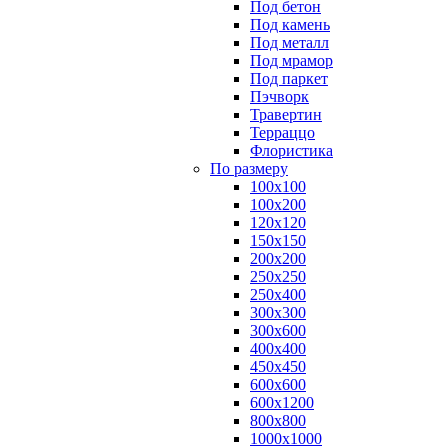
Под бетон
Под камень
Под металл
Под мрамор
Под паркет
Пэчворк
Травертин
Терраццо
Флористика
По размеру
100х100
100х200
120х120
150х150
200х200
250х250
250х400
300х300
300х600
400х400
450х450
600х600
600х1200
800х800
1000х1000