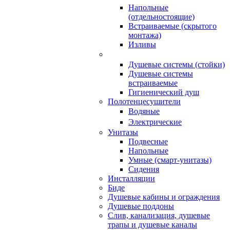
Напольные
(отдельностоящие)
Встраиваемые (скрытого
монтажа)
Изливы
Душевые системы (стойки)
Душевые системы
встраиваемые
Гигиенический душ
Полотенцесушители
ㅤВодяные
ㅤЭлектрические
Унитазы
Подвесные
Напольные
Умные (смарт-унитазы)
Сидения
Инсталляции
Биде
Душевые кабины и ограждения
Душевые поддоны
Слив, канализация, душевые
трапы и душевые каналы