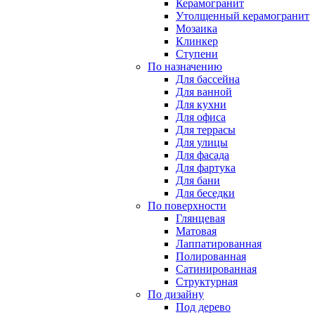
Керамогранит
Утолщенный керамогранит
Мозаика
Клинкер
Ступени
По назначению
Для бассейна
Для ванной
Для кухни
Для офиса
Для террасы
Для улицы
Для фасада
Для фартука
Для бани
Для беседки
По поверхности
Глянцевая
Матовая
Лаппатированная
Полированная
Сатинированная
Структурная
По дизайну
Под дерево