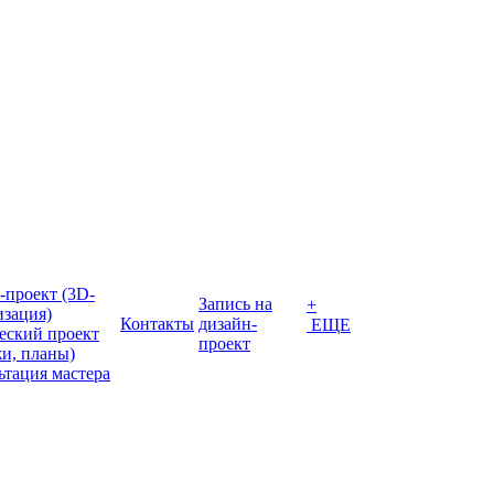
-проект (3D-
Запись на
+
изация)
Контакты
дизайн-
ЕЩЕ
еский проект
проект
жи, планы)
ьтация мастера