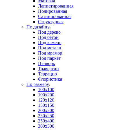
Матовая
Лаппатированная
Полированная
Сатинированная
Структурная
По дизайну
Под дерево
Под бетон
Под камень
Под металл
Под мрамор
Под паркет
Пэчворк
Травертин
Терраццо
Флористика
По размеру
100х100
100х200
120х120
150х150
200х200
250х250
250х400
300х300