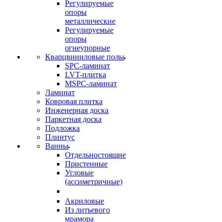
Регулируемые
опоры
металлические
Регулируемые
опоры
огнеупорные
Кварцвиниловые полы
SPC-ламинат
LVT-плитка
MSPC-ламинат
Ламинат
Ковровая плитка
Инженерная доска
Паркетная доска
Подложка
Плинтус
Ванны
Отдельностоящие
Пристенные
Угловые
(ассиметричные)
Акриловые
Из литьевого
мрамора