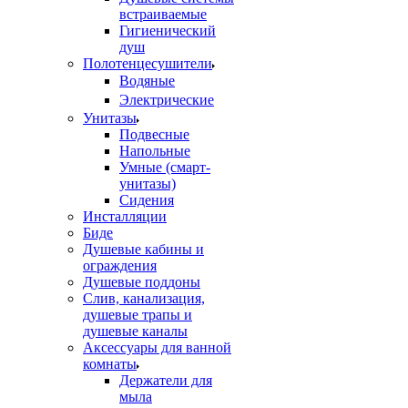
встраиваемые
Гигиенический
душ
Полотенцесушители
ㅤВодяные
ㅤЭлектрические
Унитазы
Подвесные
Напольные
Умные (смарт-
унитазы)
Сидения
Инсталляции
Биде
Душевые кабины и
ограждения
Душевые поддоны
Слив, канализация,
душевые трапы и
душевые каналы
Аксессуары для ванной
комнаты
Держатели для
мыла