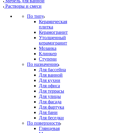
Мебель для ванной
Растворы и смеси
По типу
Керамическая
плитка
Керамогранит
Утолщенный
керамогранит
Мозаика
Клинкер
Ступени
По назначению
Для бассейна
Для ванной
Для кухни
Для офиса
Для террасы
Для улицы
Для фасада
Для фартука
Для бани
Для беседки
По поверхности
Глянцевая