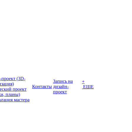
-проект (3D-
Запись на
+
изация)
Контакты
дизайн-
ЕЩЕ
еский проект
проект
жи, планы)
ьтация мастера