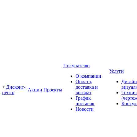
Покупателю
Услуги
О компании
Оплата,
Дизайн
Дисконт-
доставка и
визуал
Акции
Проекты
центр
возврат
Технич
График
(черте
поставок
Консул
Новости