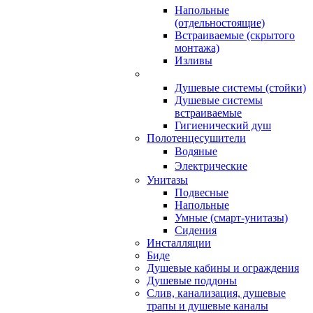
Напольные
(отдельностоящие)
Встраиваемые (скрытого
монтажа)
Изливы
Душевые системы (стойки)
Душевые системы
встраиваемые
Гигиенический душ
Полотенцесушители
ㅤВодяные
ㅤЭлектрические
Унитазы
Подвесные
Напольные
Умные (смарт-унитазы)
Сидения
Инсталляции
Биде
Душевые кабины и ограждения
Душевые поддоны
Слив, канализация, душевые
трапы и душевые каналы