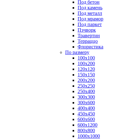
Под бетон
Под камень
Под металл
Под мрамор
Под паркет
Пэчворк
Травертин
Терраццо
Флористика
По размеру
100х100
100х200
120х120
150х150
200х200
250х250
250х400
300х300
300х600
400х400
450х450
600х600
600х1200
800х800
1000х1000