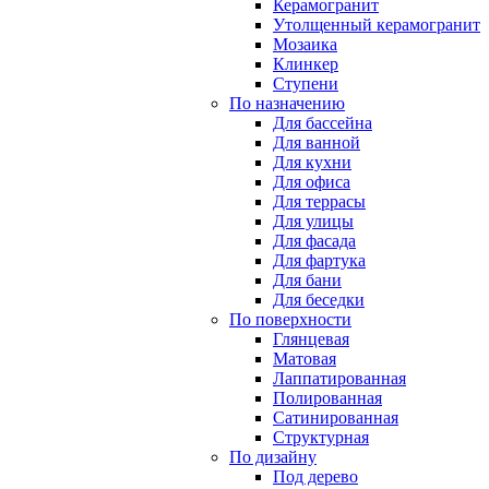
Керамогранит
Утолщенный керамогранит
Мозаика
Клинкер
Ступени
По назначению
Для бассейна
Для ванной
Для кухни
Для офиса
Для террасы
Для улицы
Для фасада
Для фартука
Для бани
Для беседки
По поверхности
Глянцевая
Матовая
Лаппатированная
Полированная
Сатинированная
Структурная
По дизайну
Под дерево