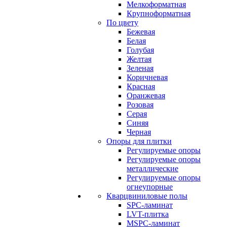
Мелкоформатная
Крупноформатная
По цвету
Бежевая
Белая
Голубая
Желтая
Зеленая
Коричневая
Красная
Оранжевая
Розовая
Серая
Синяя
Черная
Опоры для плитки
Регулируемые опоры
Регулируемые опоры
металлические
Регулируемые опоры
огнеупорные
Кварцвиниловые полы
SPC-ламинат
LVT-плитка
MSPC-ламинат