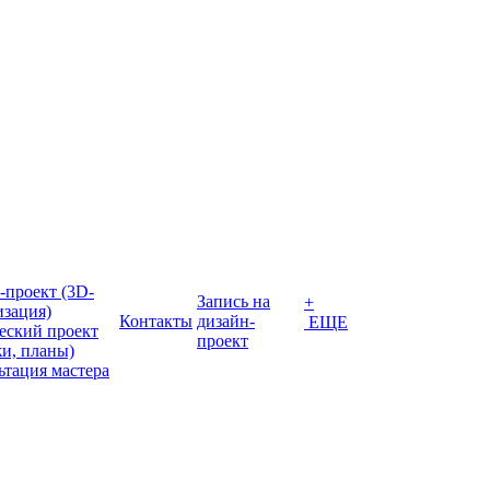
-проект (3D-
Запись на
+
изация)
Контакты
дизайн-
ЕЩЕ
еский проект
проект
жи, планы)
ьтация мастера