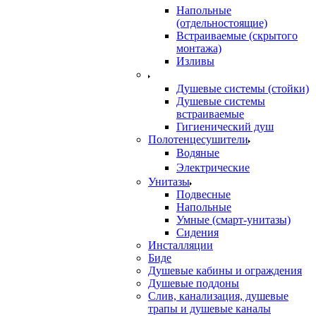
Напольные
(отдельностоящие)
Встраиваемые (скрытого
монтажа)
Изливы
Душевые системы (стойки)
Душевые системы
встраиваемые
Гигиенический душ
Полотенцесушители
ㅤВодяные
ㅤЭлектрические
Унитазы
Подвесные
Напольные
Умные (смарт-унитазы)
Сидения
Инсталляции
Биде
Душевые кабины и ограждения
Душевые поддоны
Слив, канализация, душевые
трапы и душевые каналы