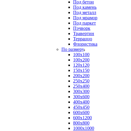
Под бетон
Под камень
Под металл
Под мрамор
Под паркет
Пэчворк
Травертин
Терраццо
Флористика
По размеру
100х100
100х200
120х120
150х150
200х200
250х250
250х400
300х300
300х600
400х400
450х450
600х600
600х1200
800х800
1000х1000