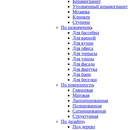
Керамогранит
Утолщенный керамогранит
Мозаика
Клинкер
Ступени
По назначению
Для бассейна
Для ванной
Для кухни
Для офиса
Для террасы
Для улицы
Для фасада
Для фартука
Для бани
Для беседки
По поверхности
Глянцевая
Матовая
Лаппатированная
Полированная
Сатинированная
Структурная
По дизайну
Под дерево