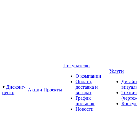
Покупателю
Услуги
О компании
Оплата,
Дизайн
Дисконт-
доставка и
визуал
Акции
Проекты
центр
возврат
Технич
График
(черте
поставок
Консул
Новости