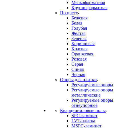
Мелкоформатная
Крупноформатная
По цвету
Бежевая
Белая
Голубая
Желтая
Зеленая
Коричневая
Красная
Оранжевая
Розовая
Серая
Синяя
Черная
Опоры для плитки
Регулируемые опоры
Регулируемые опоры
металлические
Регулируемые опоры
огнеупорные
Кварцвиниловые полы
SPC-ламинат
LVT-плитка
MSPC-ламинат