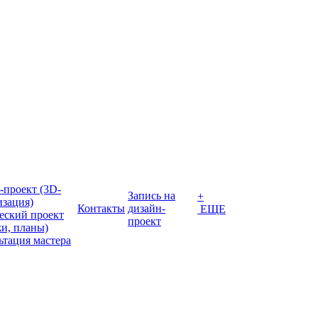
-проект (3D-
Запись на
+
изация)
Контакты
дизайн-
ЕЩЕ
еский проект
проект
жи, планы)
ьтация мастера