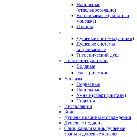
Напольные
(отдельностоящие)
Встраиваемые (скрытого
монтажа)
Изливы
Душевые системы (стойки)
Душевые системы
встраиваемые
Гигиенический душ
Полотенцесушители
ㅤВодяные
ㅤЭлектрические
Унитазы
Подвесные
Напольные
Умные (смарт-унитазы)
Сидения
Инсталляции
Биде
Душевые кабины и ограждения
Душевые поддоны
Слив, канализация, душевые
трапы и душевые каналы