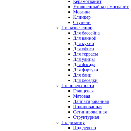
Керамогранит
Утолщенный керамогранит
Мозаика
Клинкер
Ступени
По назначению
Для бассейна
Для ванной
Для кухни
Для офиса
Для террасы
Для улицы
Для фасада
Для фартука
Для бани
Для беседки
По поверхности
Глянцевая
Матовая
Лаппатированная
Полированная
Сатинированная
Структурная
По дизайну
Под дерево