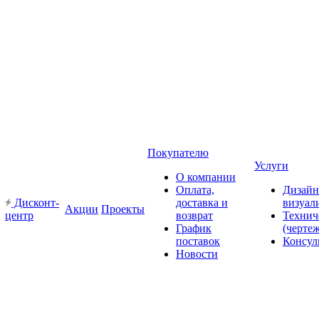
Покупателю
Услуги
О компании
Оплата,
Дизайн
Дисконт-
доставка и
визуал
Акции
Проекты
центр
возврат
Технич
График
(черте
поставок
Консул
Новости