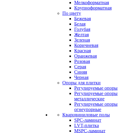
Мелкоформатная
Крупноформатная
По цвету
Бежевая
Белая
Голубая
Желтая
Зеленая
Коричневая
Красная
Оранжевая
Розовая
Серая
Синяя
Черная
Опоры для плитки
Регулируемые опоры
Регулируемые опоры
металлические
Регулируемые опоры
огнеупорные
Кварцвиниловые полы
SPC-ламинат
LVT-плитка
MSPC-ламинат