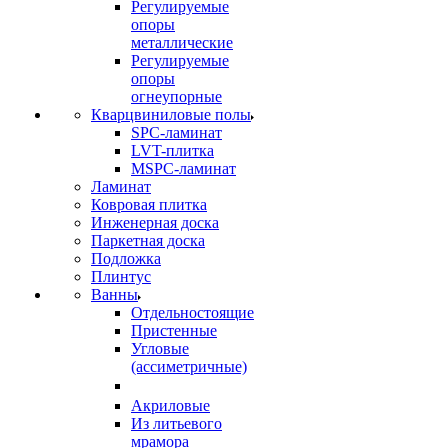
Регулируемые
опоры
металлические
Регулируемые
опоры
огнеупорные
Кварцвиниловые полы
SPC-ламинат
LVT-плитка
MSPC-ламинат
Ламинат
Ковровая плитка
Инженерная доска
Паркетная доска
Подложка
Плинтус
Ванны
Отдельностоящие
Пристенные
Угловые
(ассиметричные)
Акриловые
Из литьевого
мрамора