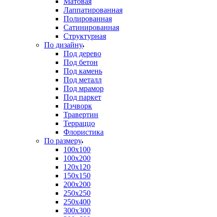
Матовая
Лаппатированная
Полированная
Сатинированная
Структурная
По дизайну
Под дерево
Под бетон
Под камень
Под металл
Под мрамор
Под паркет
Пэчворк
Травертин
Терраццо
Флористика
По размеру
100х100
100х200
120х120
150х150
200х200
250х250
250х400
300х300