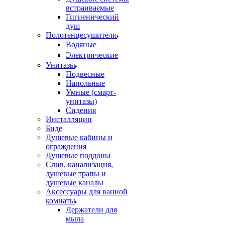
встраиваемые
Гигиенический
душ
Полотенцесушители
ㅤВодяные
ㅤЭлектрические
Унитазы
Подвесные
Напольные
Умные (смарт-
унитазы)
Сидения
Инсталляции
Биде
Душевые кабины и
ограждения
Душевые поддоны
Слив, канализация,
душевые трапы и
душевые каналы
Аксессуары для ванной
комнаты
Держатели для
мыла