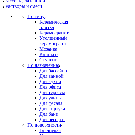
Мебель для ванной
Растворы и смеси
По типу
Керамическая
плитка
Керамогранит
Утолщенный
керамогранит
Мозаика
Клинкер
Ступени
По назначению
Для бассейна
Для ванной
Для кухни
Для офиса
Для террасы
Для улицы
Для фасада
Для фартука
Для бани
Для беседки
По поверхности
Глянцевая