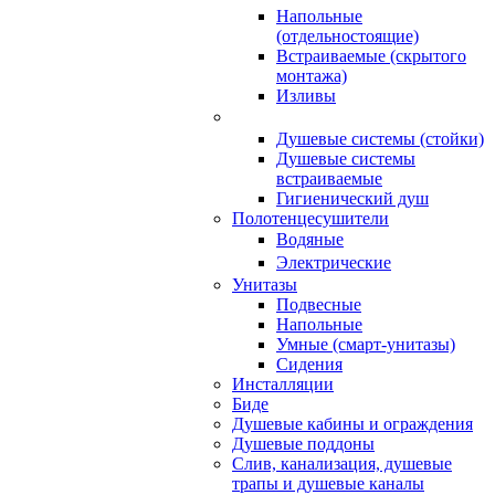
Напольные
(отдельностоящие)
Встраиваемые (скрытого
монтажа)
Изливы
Душевые системы (стойки)
Душевые системы
встраиваемые
Гигиенический душ
Полотенцесушители
ㅤВодяные
ㅤЭлектрические
Унитазы
Подвесные
Напольные
Умные (смарт-унитазы)
Сидения
Инсталляции
Биде
Душевые кабины и ограждения
Душевые поддоны
Слив, канализация, душевые
трапы и душевые каналы