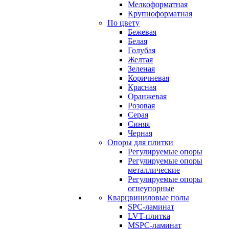
Мелкоформатная
Крупноформатная
По цвету
Бежевая
Белая
Голубая
Желтая
Зеленая
Коричневая
Красная
Оранжевая
Розовая
Серая
Синяя
Черная
Опоры для плитки
Регулируемые опоры
Регулируемые опоры
металлические
Регулируемые опоры
огнеупорные
Кварцвиниловые полы
SPC-ламинат
LVT-плитка
MSPC-ламинат