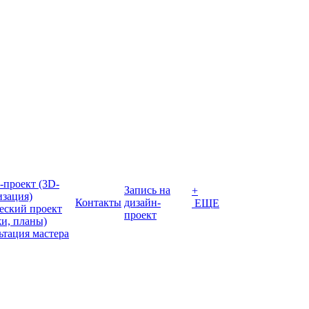
-проект (3D-
Запись на
+
изация)
Контакты
дизайн-
ЕЩЕ
еский проект
проект
жи, планы)
ьтация мастера