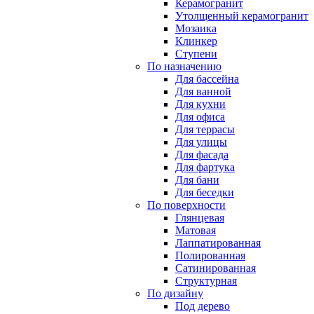
Керамогранит
Утолщенный керамогранит
Мозаика
Клинкер
Ступени
По назначению
Для бассейна
Для ванной
Для кухни
Для офиса
Для террасы
Для улицы
Для фасада
Для фартука
Для бани
Для беседки
По поверхности
Глянцевая
Матовая
Лаппатированная
Полированная
Сатинированная
Структурная
По дизайну
Под дерево