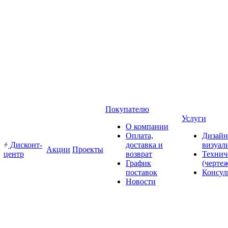
Покупателю
Услуги
О компании
Оплата,
Дизайн
Дисконт-
доставка и
визуал
Акции
Проекты
центр
возврат
Технич
График
(черте
поставок
Консул
Новости