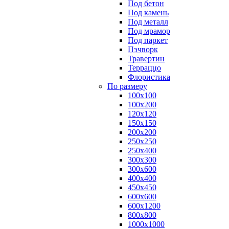
Под бетон
Под камень
Под металл
Под мрамор
Под паркет
Пэчворк
Травертин
Терраццо
Флористика
По размеру
100х100
100х200
120х120
150х150
200х200
250х250
250х400
300х300
300х600
400х400
450х450
600х600
600х1200
800х800
1000х1000