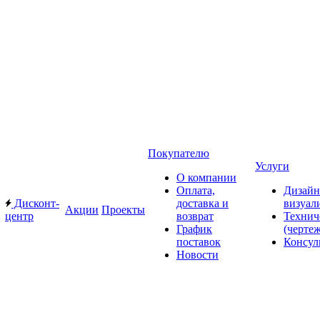
Покупателю
Услуги
О компании
Оплата,
Дизайн
Дисконт-
доставка и
визуал
Акции
Проекты
центр
возврат
Технич
График
(черте
поставок
Консул
Новости