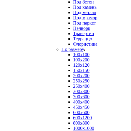
Под бетон
Под камень
Под металл
Под мрамор
Под паркет
Пэчворк
Травертин
Терраццо
Флористика
По размеру
100х100
100х200
120х120
150х150
200х200
250х250
250х400
300х300
300х600
400х400
450х450
600х600
600х1200
800х800
1000х1000