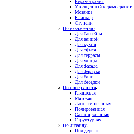
Керамогранит
Утолщенный керамогранит
Мозаика
Клинкер
Ступени
По назначению
Для бассейна
Для ванной
Для кухни
Для офиса
Для террасы
Для улицы
Для фасада
Для фартука
Для бани
Для беседки
По поверхности
Глянцевая
Матовая
Лаппатированная
Полированная
Сатинированная
Структурная
По дизайну
Под дерево