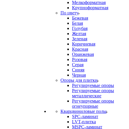
Мелкоформатная
Крупноформатная
По цвету
Бежевая
Белая
Голубая
Желтая
Зеленая
Коричневая
Красная
Оранжевая
Розовая
Серая
Синяя
Черная
Опоры для плитки
Регулируемые опоры
Регулируемые опоры
металлические
Регулируемые опоры
огнеупорные
Кварцвиниловые полы
SPC-ламинат
LVT-плитка
MSPC-ламинат