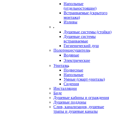
Напольные
(отдельностоящие)
Встраиваемые (скрытого
монтажа)
Изливы
Душевые системы (стойки)
Душевые системы
встраиваемые
Гигиенический душ
Полотенцесушители
ㅤВодяные
ㅤЭлектрические
Унитазы
Подвесные
Напольные
Умные (смарт-унитазы)
Сидения
Инсталляции
Биде
Душевые кабины и ограждения
Душевые поддоны
Слив, канализация, душевые
трапы и душевые каналы