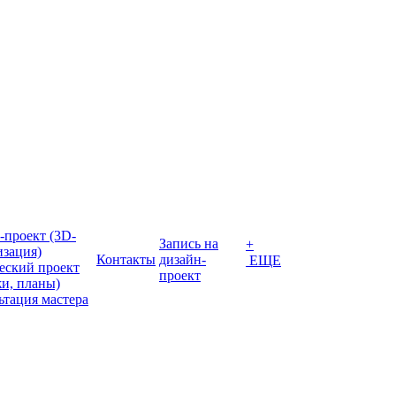
-проект (3D-
Запись на
+
изация)
Контакты
дизайн-
ЕЩЕ
еский проект
проект
жи, планы)
ьтация мастера