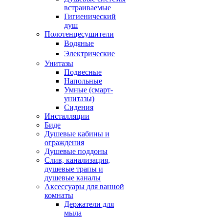
встраиваемые
Гигиенический
душ
Полотенцесушители
ㅤВодяные
ㅤЭлектрические
Унитазы
Подвесные
Напольные
Умные (смарт-
унитазы)
Сидения
Инсталляции
Биде
Душевые кабины и
ограждения
Душевые поддоны
Слив, канализация,
душевые трапы и
душевые каналы
Аксессуары для ванной
комнаты
Держатели для
мыла