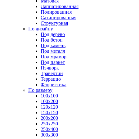
Матовая
Лаппатированная
Полированная
Сатинированная
Структурная
По дизайну
Под дерево
Под бетон
Под камень
Под металл
Под мрамор
Под паркет
Пэчворк
Травертин
Терраццо
Флористика
По размеру
100х100
100х200
120х120
150х150
200х200
250х250
250х400
300х300