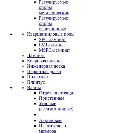
Регулируемые
опоры
металлические
Регулируемые
опоры
огнеупорные
Кварцвиниловые полы
SPC-ламинат
LVT-плитка
MSPC-ламинат
Ламинат
Ковровая плитка
Инженерная доска
Паркетная доска
Подложка
Плинтус
Ванны
Отдельностоящие
Пристенные
Угловые
(ассиметричные)
Акриловые
Из литьевого
мрамора