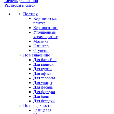
Мебель для ванной
Растворы и смеси
По типу
Керамическая
плитка
Керамогранит
Утолщенный
керамогранит
Мозаика
Клинкер
Ступени
По назначению
Для бассейна
Для ванной
Для кухни
Для офиса
Для террасы
Для улицы
Для фасада
Для фартука
Для бани
Для беседки
По поверхности
Глянцевая