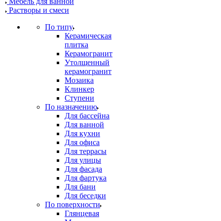
Мебель для ванной
Растворы и смеси
По типу
Керамическая
плитка
Керамогранит
Утолщенный
керамогранит
Мозаика
Клинкер
Ступени
По назначению
Для бассейна
Для ванной
Для кухни
Для офиса
Для террасы
Для улицы
Для фасада
Для фартука
Для бани
Для беседки
По поверхности
Глянцевая