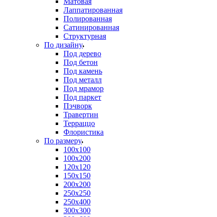
Матовая
Лаппатированная
Полированная
Сатинированная
Структурная
По дизайну
Под дерево
Под бетон
Под камень
Под металл
Под мрамор
Под паркет
Пэчворк
Травертин
Терраццо
Флористика
По размеру
100х100
100х200
120х120
150х150
200х200
250х250
250х400
300х300