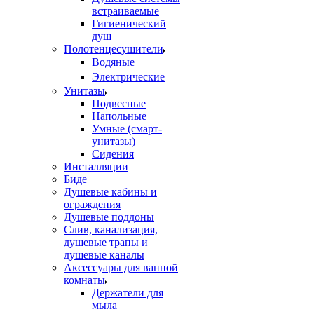
встраиваемые
Гигиенический
душ
Полотенцесушители
ㅤВодяные
ㅤЭлектрические
Унитазы
Подвесные
Напольные
Умные (смарт-
унитазы)
Сидения
Инсталляции
Биде
Душевые кабины и
ограждения
Душевые поддоны
Слив, канализация,
душевые трапы и
душевые каналы
Аксессуары для ванной
комнаты
Держатели для
мыла