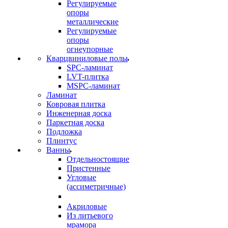
Регулируемые
опоры
металлические
Регулируемые
опоры
огнеупорные
Кварцвиниловые полы
SPC-ламинат
LVT-плитка
MSPC-ламинат
Ламинат
Ковровая плитка
Инженерная доска
Паркетная доска
Подложка
Плинтус
Ванны
Отдельностоящие
Пристенные
Угловые
(ассиметричные)
Акриловые
Из литьевого
мрамора