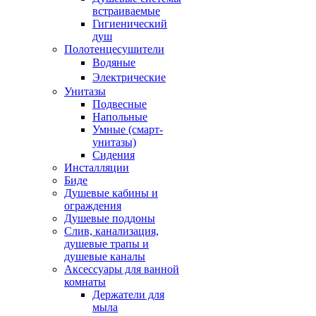
встраиваемые
Гигиенический
душ
Полотенцесушители
ㅤВодяные
ㅤЭлектрические
Унитазы
Подвесные
Напольные
Умные (смарт-
унитазы)
Сидения
Инсталляции
Биде
Душевые кабины и
ограждения
Душевые поддоны
Слив, канализация,
душевые трапы и
душевые каналы
Аксессуары для ванной
комнаты
Держатели для
мыла