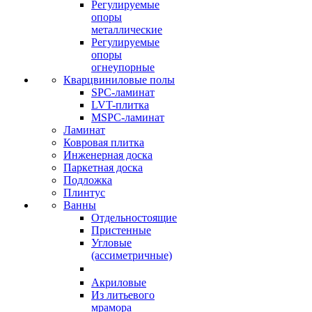
Регулируемые
опоры
металлические
Регулируемые
опоры
огнеупорные
Кварцвиниловые полы
SPC-ламинат
LVT-плитка
MSPC-ламинат
Ламинат
Ковровая плитка
Инженерная доска
Паркетная доска
Подложка
Плинтус
Ванны
Отдельностоящие
Пристенные
Угловые
(ассиметричные)
Акриловые
Из литьевого
мрамора