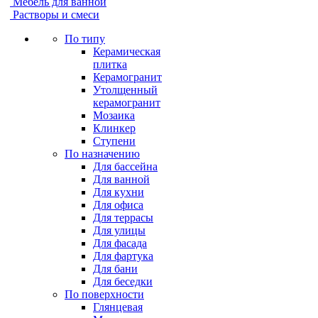
Мебель для ванной
Растворы и смеси
По типу
Керамическая
плитка
Керамогранит
Утолщенный
керамогранит
Мозаика
Клинкер
Ступени
По назначению
Для бассейна
Для ванной
Для кухни
Для офиса
Для террасы
Для улицы
Для фасада
Для фартука
Для бани
Для беседки
По поверхности
Глянцевая