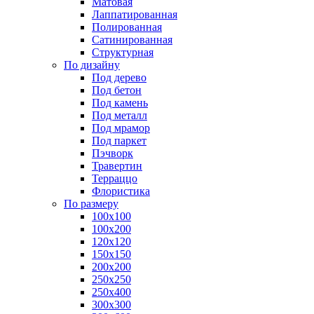
Матовая
Лаппатированная
Полированная
Сатинированная
Структурная
По дизайну
Под дерево
Под бетон
Под камень
Под металл
Под мрамор
Под паркет
Пэчворк
Травертин
Терраццо
Флористика
По размеру
100х100
100х200
120х120
150х150
200х200
250х250
250х400
300х300