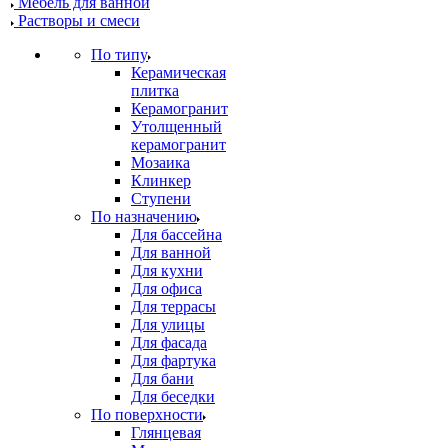
Мебель для ванной
Растворы и смеси
По типу
Керамическая
плитка
Керамогранит
Утолщенный
керамогранит
Мозаика
Клинкер
Ступени
По назначению
Для бассейна
Для ванной
Для кухни
Для офиса
Для террасы
Для улицы
Для фасада
Для фартука
Для бани
Для беседки
По поверхности
Глянцевая