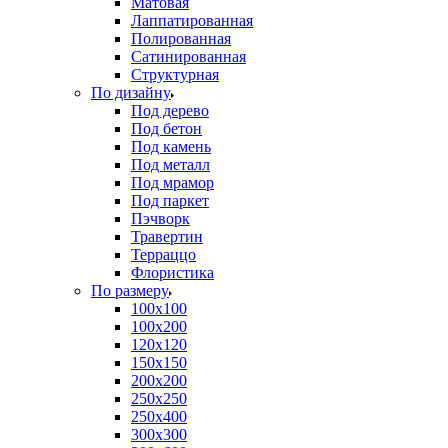
Матовая
Лаппатированная
Полированная
Сатинированная
Структурная
По дизайну
Под дерево
Под бетон
Под камень
Под металл
Под мрамор
Под паркет
Пэчворк
Травертин
Терраццо
Флористика
По размеру
100х100
100х200
120х120
150х150
200х200
250х250
250х400
300х300