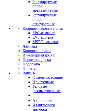
Регулируемые
опоры
металлические
Регулируемые
опоры
огнеупорные
Кварцвиниловые полы
SPC-ламинат
LVT-плитка
MSPC-ламинат
Ламинат
Ковровая плитка
Инженерная доска
Паркетная доска
Подложка
Плинтус
Ванны
Отдельностоящие
Пристенные
Угловые
(ассиметричные)
Акриловые
Из литьевого
мрамора