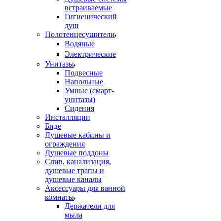
встраиваемые
Гигиенический
душ
Полотенцесушители
ㅤВодяные
ㅤЭлектрические
Унитазы
Подвесные
Напольные
Умные (смарт-
унитазы)
Сидения
Инсталляции
Биде
Душевые кабины и
ограждения
Душевые поддоны
Слив, канализация,
душевые трапы и
душевые каналы
Аксессуары для ванной
комнаты
Держатели для
мыла