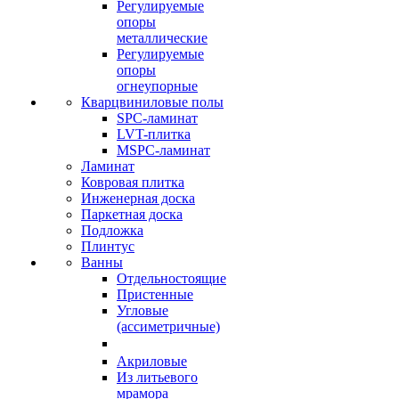
Регулируемые
опоры
металлические
Регулируемые
опоры
огнеупорные
Кварцвиниловые полы
SPC-ламинат
LVT-плитка
MSPC-ламинат
Ламинат
Ковровая плитка
Инженерная доска
Паркетная доска
Подложка
Плинтус
Ванны
Отдельностоящие
Пристенные
Угловые
(ассиметричные)
Акриловые
Из литьевого
мрамора