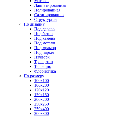
Матовая
Лаппатированная
Полированная
Сатинированная
Структурная
По дизайну
Под дерево
Под бетон
Под камень
Под металл
Под мрамор
Под паркет
Пэчворк
Травертин
Терраццо
Флористика
По размеру
100х100
100х200
120х120
150х150
200х200
250х250
250х400
300х300