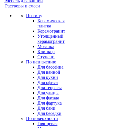
Мебель для ванной
Растворы и смеси
По типу
Керамическая
плитка
Керамогранит
Утолщенный
керамогранит
Мозаика
Клинкер
Ступени
По назначению
Для бассейна
Для ванной
Для кухни
Для офиса
Для террасы
Для улицы
Для фасада
Для фартука
Для бани
Для беседки
По поверхности
Глянцевая