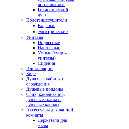
встраиваемые
Гигиенический
душ
Полотенцесушители
ㅤВодяные
ㅤЭлектрические
Унитазы
Подвесные
Напольные
Умные (смарт-
унитазы)
Сидения
Инсталляции
Биде
Душевые кабины и
ограждения
Душевые поддоны
Слив, канализация,
душевые трапы и
душевые каналы
Аксессуары для ванной
комнаты
Держатели для
мыла