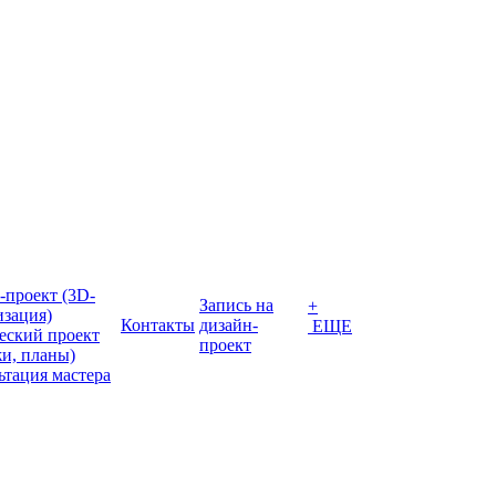
-проект (3D-
Запись на
+
изация)
Контакты
дизайн-
ЕЩЕ
еский проект
проект
жи, планы)
ьтация мастера