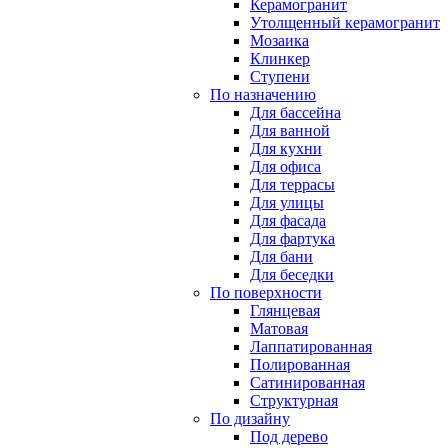
Керамогранит
Утолщенный керамогранит
Мозаика
Клинкер
Ступени
По назначению
Для бассейна
Для ванной
Для кухни
Для офиса
Для террасы
Для улицы
Для фасада
Для фартука
Для бани
Для беседки
По поверхности
Глянцевая
Матовая
Лаппатированная
Полированная
Сатинированная
Структурная
По дизайну
Под дерево