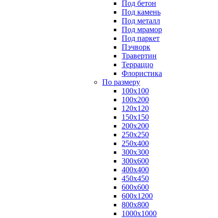
Под бетон
Под камень
Под металл
Под мрамор
Под паркет
Пэчворк
Травертин
Терраццо
Флористика
По размеру
100х100
100х200
120х120
150х150
200х200
250х250
250х400
300х300
300х600
400х400
450х450
600х600
600х1200
800х800
1000х1000