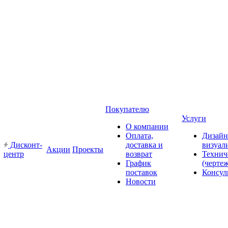
Покупателю
Услуги
О компании
Оплата,
Дизайн
Дисконт-
доставка и
визуал
Акции
Проекты
центр
возврат
Технич
График
(черте
поставок
Консул
Новости