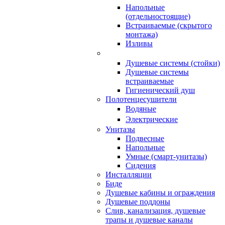
Напольные
(отдельностоящие)
Встраиваемые (скрытого
монтажа)
Изливы
Душевые системы (стойки)
Душевые системы
встраиваемые
Гигиенический душ
Полотенцесушители
ㅤВодяные
ㅤЭлектрические
Унитазы
Подвесные
Напольные
Умные (смарт-унитазы)
Сидения
Инсталляции
Биде
Душевые кабины и ограждения
Душевые поддоны
Слив, канализация, душевые
трапы и душевые каналы