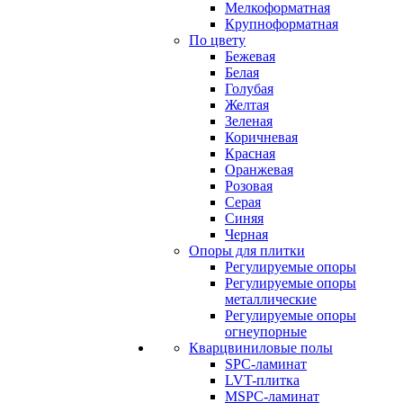
Мелкоформатная
Крупноформатная
По цвету
Бежевая
Белая
Голубая
Желтая
Зеленая
Коричневая
Красная
Оранжевая
Розовая
Серая
Синяя
Черная
Опоры для плитки
Регулируемые опоры
Регулируемые опоры
металлические
Регулируемые опоры
огнеупорные
Кварцвиниловые полы
SPC-ламинат
LVT-плитка
MSPC-ламинат