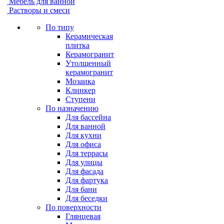
Мебель для ванной
Растворы и смеси
По типу
Керамическая
плитка
Керамогранит
Утолщенный
керамогранит
Мозаика
Клинкер
Ступени
По назначению
Для бассейна
Для ванной
Для кухни
Для офиса
Для террасы
Для улицы
Для фасада
Для фартука
Для бани
Для беседки
По поверхности
Глянцевая