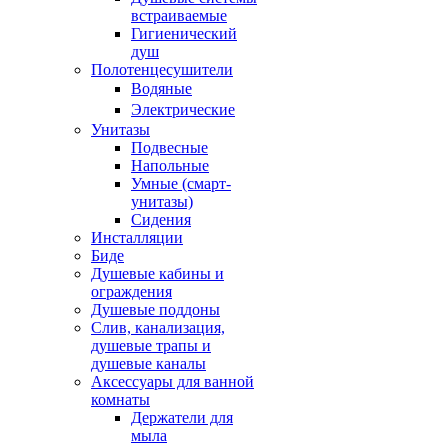
встраиваемые
Гигиенический
душ
Полотенцесушители
ㅤВодяные
ㅤЭлектрические
Унитазы
Подвесные
Напольные
Умные (смарт-
унитазы)
Сидения
Инсталляции
Биде
Душевые кабины и
ограждения
Душевые поддоны
Слив, канализация,
душевые трапы и
душевые каналы
Аксессуары для ванной
комнаты
Держатели для
мыла