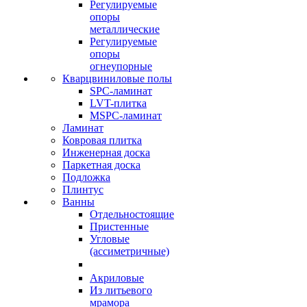
Регулируемые
опоры
металлические
Регулируемые
опоры
огнеупорные
Кварцвиниловые полы
SPC-ламинат
LVT-плитка
MSPC-ламинат
Ламинат
Ковровая плитка
Инженерная доска
Паркетная доска
Подложка
Плинтус
Ванны
Отдельностоящие
Пристенные
Угловые
(ассиметричные)
Акриловые
Из литьевого
мрамора