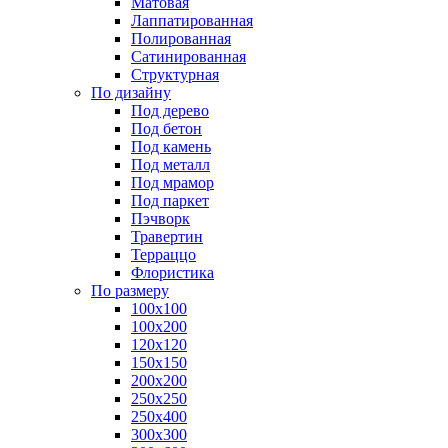
Матовая
Лаппатированная
Полированная
Сатинированная
Структурная
По дизайну
Под дерево
Под бетон
Под камень
Под металл
Под мрамор
Под паркет
Пэчворк
Травертин
Терраццо
Флористика
По размеру
100х100
100х200
120х120
150х150
200х200
250х250
250х400
300х300