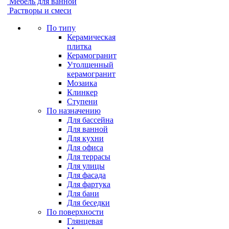
Мебель для ванной
Растворы и смеси
По типу
Керамическая
плитка
Керамогранит
Утолщенный
керамогранит
Мозаика
Клинкер
Ступени
По назначению
Для бассейна
Для ванной
Для кухни
Для офиса
Для террасы
Для улицы
Для фасада
Для фартука
Для бани
Для беседки
По поверхности
Глянцевая