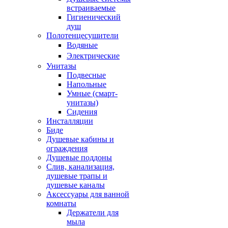
встраиваемые
Гигиенический
душ
Полотенцесушители
ㅤВодяные
ㅤЭлектрические
Унитазы
Подвесные
Напольные
Умные (смарт-
унитазы)
Сидения
Инсталляции
Биде
Душевые кабины и
ограждения
Душевые поддоны
Слив, канализация,
душевые трапы и
душевые каналы
Аксессуары для ванной
комнаты
Держатели для
мыла