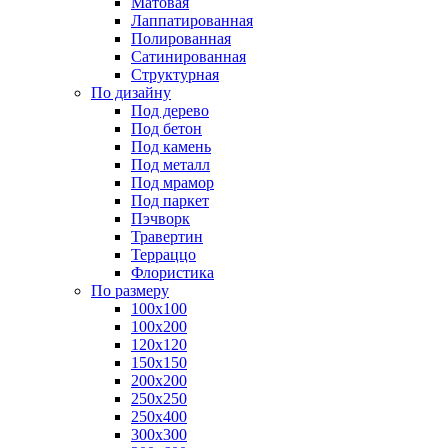
Матовая
Лаппатированная
Полированная
Сатинированная
Структурная
По дизайну
Под дерево
Под бетон
Под камень
Под металл
Под мрамор
Под паркет
Пэчворк
Травертин
Терраццо
Флористика
По размеру
100х100
100х200
120х120
150х150
200х200
250х250
250х400
300х300