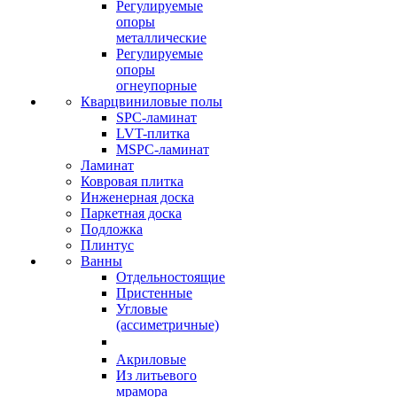
Регулируемые
опоры
металлические
Регулируемые
опоры
огнеупорные
Кварцвиниловые полы
SPC-ламинат
LVT-плитка
MSPC-ламинат
Ламинат
Ковровая плитка
Инженерная доска
Паркетная доска
Подложка
Плинтус
Ванны
Отдельностоящие
Пристенные
Угловые
(ассиметричные)
Акриловые
Из литьевого
мрамора