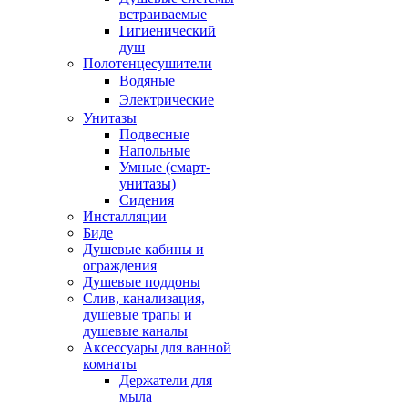
встраиваемые
Гигиенический
душ
Полотенцесушители
ㅤВодяные
ㅤЭлектрические
Унитазы
Подвесные
Напольные
Умные (смарт-
унитазы)
Сидения
Инсталляции
Биде
Душевые кабины и
ограждения
Душевые поддоны
Слив, канализация,
душевые трапы и
душевые каналы
Аксессуары для ванной
комнаты
Держатели для
мыла