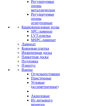
Регулируемые
опоры
металлические
Регулируемые
опоры
огнеупорные
Кварцвиниловые полы
SPC-ламинат
LVT-плитка
MSPC-ламинат
Ламинат
Ковровая плитка
Инженерная доска
Паркетная доска
Подложка
Плинтус
Ванны
Отдельностоящие
Пристенные
Угловые
(ассиметричные)
Акриловые
Из литьевого
мрамора