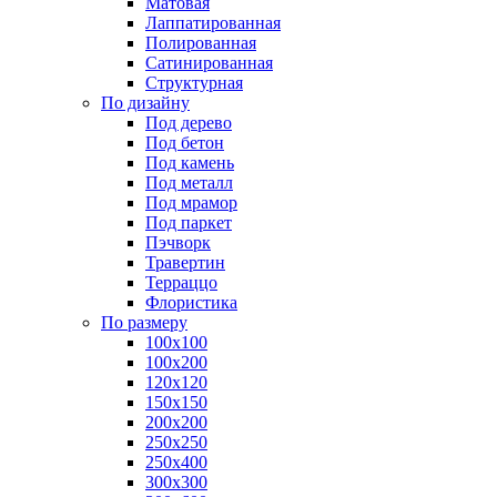
Матовая
Лаппатированная
Полированная
Сатинированная
Структурная
По дизайну
Под дерево
Под бетон
Под камень
Под металл
Под мрамор
Под паркет
Пэчворк
Травертин
Терраццо
Флористика
По размеру
100х100
100х200
120х120
150х150
200х200
250х250
250х400
300х300