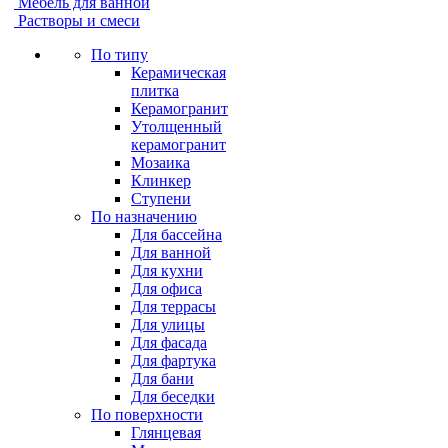
Мебель для ванной
Растворы и смеси
По типу
Керамическая
плитка
Керамогранит
Утолщенный
керамогранит
Мозаика
Клинкер
Ступени
По назначению
Для бассейна
Для ванной
Для кухни
Для офиса
Для террасы
Для улицы
Для фасада
Для фартука
Для бани
Для беседки
По поверхности
Глянцевая