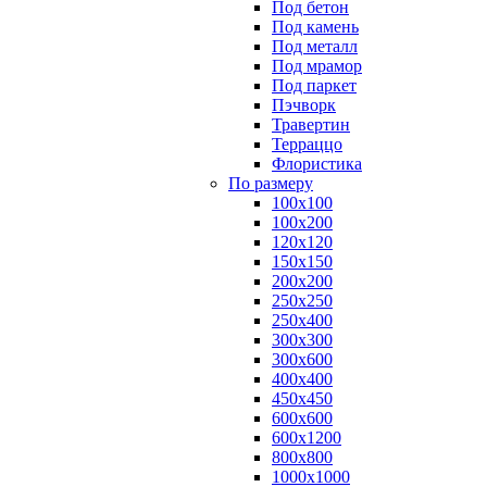
Под бетон
Под камень
Под металл
Под мрамор
Под паркет
Пэчворк
Травертин
Терраццо
Флористика
По размеру
100х100
100х200
120х120
150х150
200х200
250х250
250х400
300х300
300х600
400х400
450х450
600х600
600х1200
800х800
1000х1000