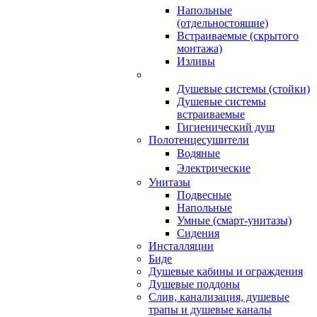
Напольные
(отдельностоящие)
Встраиваемые (скрытого
монтажа)
Изливы
Душевые системы (стойки)
Душевые системы
встраиваемые
Гигиенический душ
Полотенцесушители
ㅤВодяные
ㅤЭлектрические
Унитазы
Подвесные
Напольные
Умные (смарт-унитазы)
Сидения
Инсталляции
Биде
Душевые кабины и ограждения
Душевые поддоны
Слив, канализация, душевые
трапы и душевые каналы