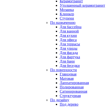
Керамогранит
Утолщенный керамогранит
Мозаика
Клинкер
Ступени
По назначению
Для бассейна
Для ванной
Для кухни
Для офиса
Для террасы
Для улицы
Для фасада
Для фартука
Для бани
Для беседки
По поверхности
Глянцевая
Матовая
Лаппатированная
Полированная
Сатинированная
Структурная
По дизайну
Под дерево