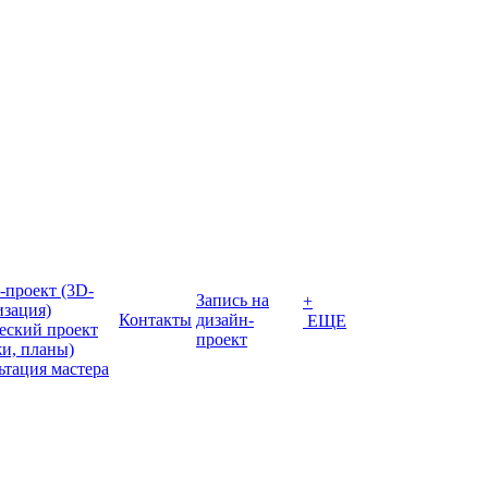
-проект (3D-
Запись на
+
изация)
Контакты
дизайн-
ЕЩЕ
еский проект
проект
жи, планы)
ьтация мастера