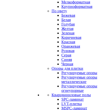
Мелкоформатная
Крупноформатная
По цвету
Бежевая
Белая
Голубая
Желтая
Зеленая
Коричневая
Красная
Оранжевая
Розовая
Серая
Синяя
Черная
Опоры для плитки
Регулируемые опоры
Регулируемые опоры
металлические
Регулируемые опоры
огнеупорные
Кварцвиниловые полы
SPC-ламинат
LVT-плитка
MSPC-ламинат