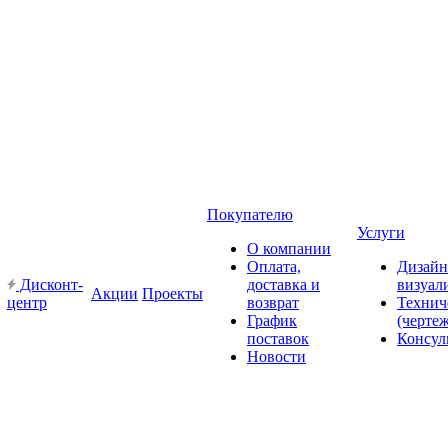
Покупателю
Услуги
О компании
Оплата,
Дизайн
Дисконт-
доставка и
визуал
Акции
Проекты
центр
возврат
Технич
График
(черте
поставок
Консул
Новости