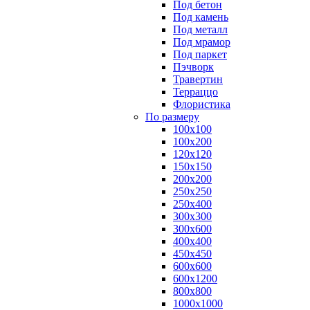
Под бетон
Под камень
Под металл
Под мрамор
Под паркет
Пэчворк
Травертин
Терраццо
Флористика
По размеру
100х100
100х200
120х120
150х150
200х200
250х250
250х400
300х300
300х600
400х400
450х450
600х600
600х1200
800х800
1000х1000