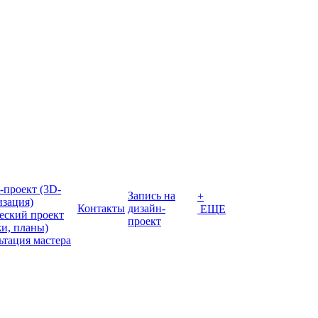
-проект (3D-
Запись на
+
изация)
Контакты
дизайн-
ЕЩЕ
еский проект
проект
жи, планы)
ьтация мастера