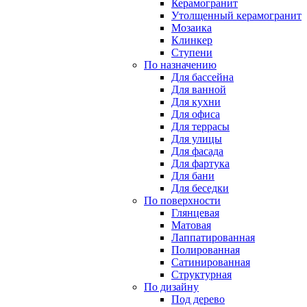
Керамогранит
Утолщенный керамогранит
Мозаика
Клинкер
Ступени
По назначению
Для бассейна
Для ванной
Для кухни
Для офиса
Для террасы
Для улицы
Для фасада
Для фартука
Для бани
Для беседки
По поверхности
Глянцевая
Матовая
Лаппатированная
Полированная
Сатинированная
Структурная
По дизайну
Под дерево