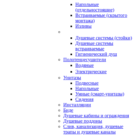
Напольные
(отдельностоящие)
Встраиваемые (скрытого
монтажа)
Изливы
Душевые системы (стойки)
Душевые системы
встраиваемые
Гигиенический душ
Полотенцесушители
ㅤВодяные
ㅤЭлектрические
Унитазы
Подвесные
Напольные
Умные (смарт-унитазы)
Сидения
Инсталляции
Биде
Душевые кабины и ограждения
Душевые поддоны
Слив, канализация, душевые
трапы и душевые каналы