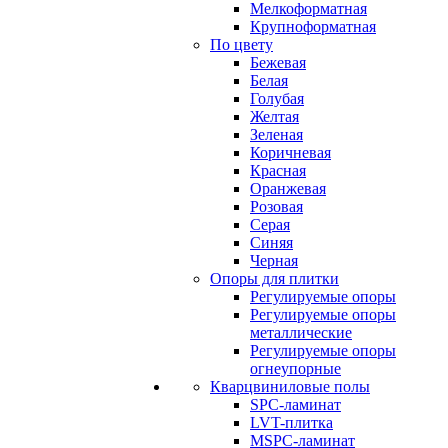
Мелкоформатная
Крупноформатная
По цвету
Бежевая
Белая
Голубая
Желтая
Зеленая
Коричневая
Красная
Оранжевая
Розовая
Серая
Синяя
Черная
Опоры для плитки
Регулируемые опоры
Регулируемые опоры
металлические
Регулируемые опоры
огнеупорные
Кварцвиниловые полы
SPC-ламинат
LVT-плитка
MSPC-ламинат