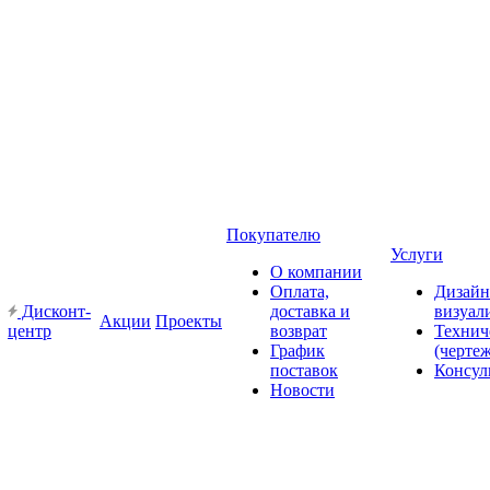
Покупателю
Услуги
О компании
Оплата,
Дизайн
Дисконт-
доставка и
визуал
Акции
Проекты
центр
возврат
Технич
График
(черте
поставок
Консул
Новости