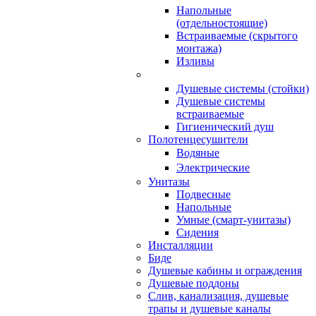
Напольные
(отдельностоящие)
Встраиваемые (скрытого
монтажа)
Изливы
Душевые системы (стойки)
Душевые системы
встраиваемые
Гигиенический душ
Полотенцесушители
ㅤВодяные
ㅤЭлектрические
Унитазы
Подвесные
Напольные
Умные (смарт-унитазы)
Сидения
Инсталляции
Биде
Душевые кабины и ограждения
Душевые поддоны
Слив, канализация, душевые
трапы и душевые каналы