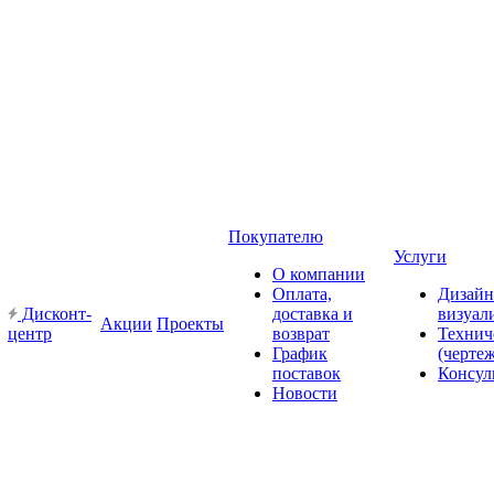
Покупателю
Услуги
О компании
Оплата,
Дизайн
Дисконт-
доставка и
визуал
Акции
Проекты
центр
возврат
Технич
График
(черте
поставок
Консул
Новости