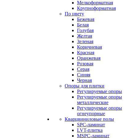
Мелкоформатная
Крупноформатная
По цвету
Бежевая
Белая
Голубая
Желтая
Зеленая
Коричневая
Красная
Оранжевая
Розовая
Серая
Синяя
Черная
Опоры для плитки
Регулируемые опоры
Регулируемые опоры
металлические
Регулируемые опоры
огнеупорные
Кварцвиниловые полы
SPC-ламинат
LVT-плитка
MSPC-ламинат