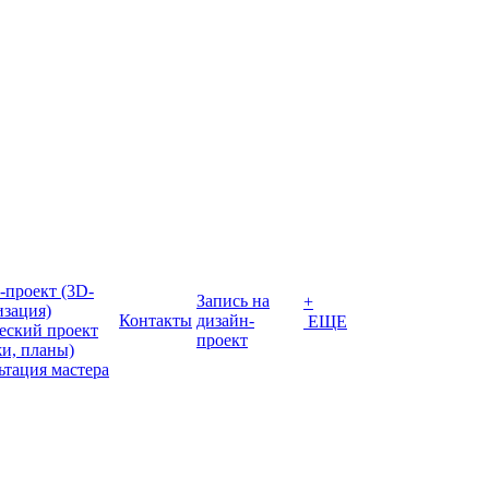
-проект (3D-
Запись на
+
изация)
Контакты
дизайн-
ЕЩЕ
еский проект
проект
жи, планы)
ьтация мастера