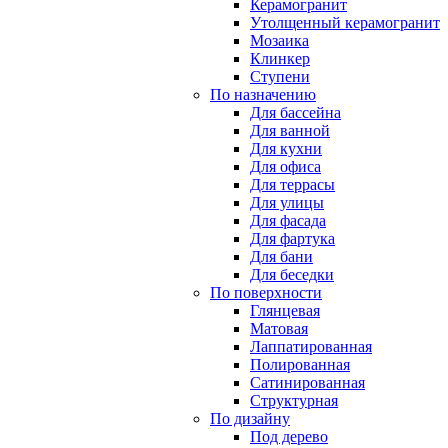
Керамогранит
Утолщенный керамогранит
Мозаика
Клинкер
Ступени
По назначению
Для бассейна
Для ванной
Для кухни
Для офиса
Для террасы
Для улицы
Для фасада
Для фартука
Для бани
Для беседки
По поверхности
Глянцевая
Матовая
Лаппатированная
Полированная
Сатинированная
Структурная
По дизайну
Под дерево