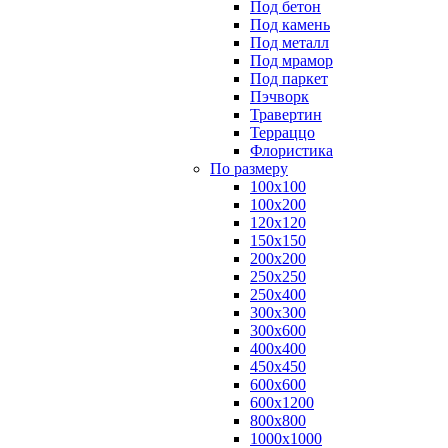
Под бетон
Под камень
Под металл
Под мрамор
Под паркет
Пэчворк
Травертин
Терраццо
Флористика
По размеру
100х100
100х200
120х120
150х150
200х200
250х250
250х400
300х300
300х600
400х400
450х450
600х600
600х1200
800х800
1000х1000