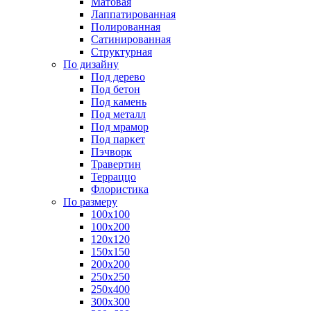
Матовая
Лаппатированная
Полированная
Сатинированная
Структурная
По дизайну
Под дерево
Под бетон
Под камень
Под металл
Под мрамор
Под паркет
Пэчворк
Травертин
Терраццо
Флористика
По размеру
100х100
100х200
120х120
150х150
200х200
250х250
250х400
300х300