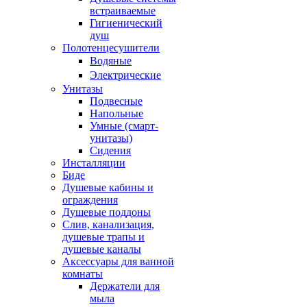
встраиваемые
Гигиенический
душ
Полотенцесушители
ㅤВодяные
ㅤЭлектрические
Унитазы
Подвесные
Напольные
Умные (смарт-
унитазы)
Сидения
Инсталляции
Биде
Душевые кабины и
ограждения
Душевые поддоны
Слив, канализация,
душевые трапы и
душевые каналы
Аксессуары для ванной
комнаты
Держатели для
мыла