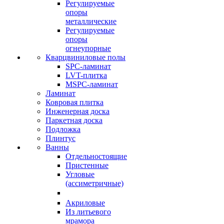
Регулируемые
опоры
металлические
Регулируемые
опоры
огнеупорные
Кварцвиниловые полы
SPC-ламинат
LVT-плитка
MSPC-ламинат
Ламинат
Ковровая плитка
Инженерная доска
Паркетная доска
Подложка
Плинтус
Ванны
Отдельностоящие
Пристенные
Угловые
(ассиметричные)
Акриловые
Из литьевого
мрамора