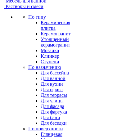
Мебель для ванной
Растворы и смеси
По типу
Керамическая
плитка
Керамогранит
Утолщенный
керамогранит
Мозаика
Клинкер
Ступени
По назначению
Для бассейна
Для ванной
Для кухни
Для офиса
Для террасы
Для улицы
Для фасада
Для фартука
Для бани
Для беседки
По поверхности
Глянцевая