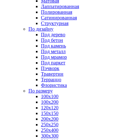
Матовая
Лаппатированная
Полированная
Сатинированная
Структурная
По дизайну
Под дерево
Под бетон
Под камень
Под металл
Под мрамор
Под паркет
Пэчворк
Травертин
Терраццо
Флористика
По размеру
100х100
100х200
120х120
150х150
200х200
250х250
250х400
300х300