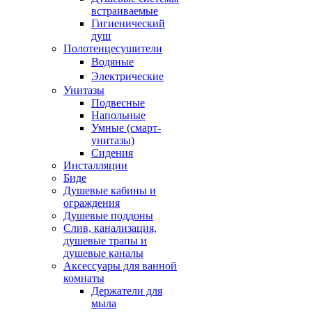
встраиваемые
Гигиенический
душ
Полотенцесушители
ㅤВодяные
ㅤЭлектрические
Унитазы
Подвесные
Напольные
Умные (смарт-
унитазы)
Сидения
Инсталляции
Биде
Душевые кабины и
ограждения
Душевые поддоны
Слив, канализация,
душевые трапы и
душевые каналы
Аксессуары для ванной
комнаты
Держатели для
мыла