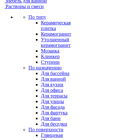
Мебель для ванной
Растворы и смеси
По типу
Керамическая
плитка
Керамогранит
Утолщенный
керамогранит
Мозаика
Клинкер
Ступени
По назначению
Для бассейна
Для ванной
Для кухни
Для офиса
Для террасы
Для улицы
Для фасада
Для фартука
Для бани
Для беседки
По поверхности
Глянцевая