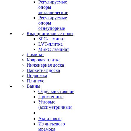
Регулируемые
опоры
металлические
Регулируемые
опоры
огнеупорные
Кварцвиниловые полы
SPC-ламинат
LVT-плитка
MSPC-ламинат
Ламинат
Ковровая плитка
Инженерная доска
Паркетная доска
Подложка
Плинтус
Ванны
Отдельностоящие
Пристенные
Угловые
(ассиметричные)
Акриловые
Из литьевого
мрамора