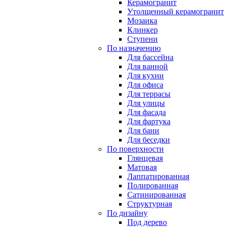
Керамогранит
Утолщенный керамогранит
Мозаика
Клинкер
Ступени
По назначению
Для бассейна
Для ванной
Для кухни
Для офиса
Для террасы
Для улицы
Для фасада
Для фартука
Для бани
Для беседки
По поверхности
Глянцевая
Матовая
Лаппатированная
Полированная
Сатинированная
Структурная
По дизайну
Под дерево