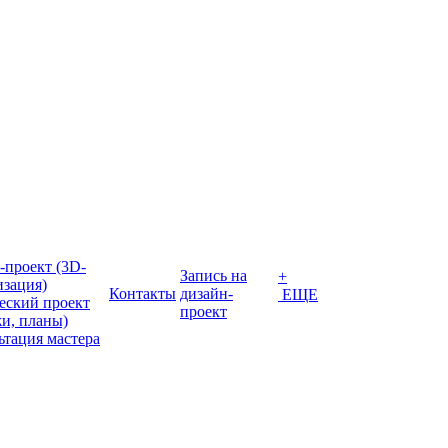
-проект (3D-
Запись на
+
изация)
Контакты
дизайн-
ЕЩЕ
еский проект
проект
жи, планы)
ьтация мастера