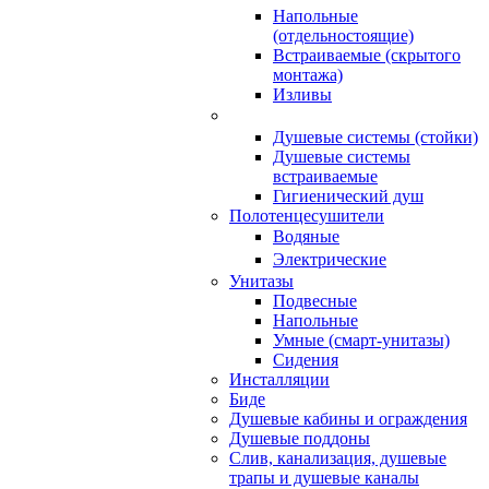
Напольные
(отдельностоящие)
Встраиваемые (скрытого
монтажа)
Изливы
Душевые системы (стойки)
Душевые системы
встраиваемые
Гигиенический душ
Полотенцесушители
ㅤВодяные
ㅤЭлектрические
Унитазы
Подвесные
Напольные
Умные (смарт-унитазы)
Сидения
Инсталляции
Биде
Душевые кабины и ограждения
Душевые поддоны
Слив, канализация, душевые
трапы и душевые каналы