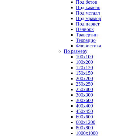
Под бетон
Под камень
Под металл
Под мрамор
Под паркет
Пэчворк
Травертин
Терраццо
Флористика
По размеру
100х100
100х200
120х120
150х150
200х200
250х250
250х400
300х300
300х600
400х400
450х450
600х600
600х1200
800х800
1000х1000