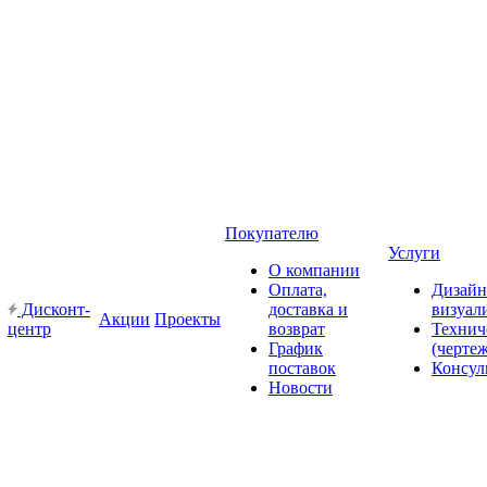
Покупателю
Услуги
О компании
Оплата,
Дизайн
Дисконт-
доставка и
визуал
Акции
Проекты
центр
возврат
Технич
График
(черте
поставок
Консул
Новости