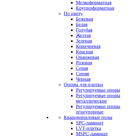
Мелкоформатная
Крупноформатная
По цвету
Бежевая
Белая
Голубая
Желтая
Зеленая
Коричневая
Красная
Оранжевая
Розовая
Серая
Синяя
Черная
Опоры для плитки
Регулируемые опоры
Регулируемые опоры
металлические
Регулируемые опоры
огнеупорные
Кварцвиниловые полы
SPC-ламинат
LVT-плитка
MSPC-ламинат