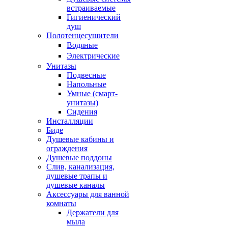
встраиваемые
Гигиенический
душ
Полотенцесушители
ㅤВодяные
ㅤЭлектрические
Унитазы
Подвесные
Напольные
Умные (смарт-
унитазы)
Сидения
Инсталляции
Биде
Душевые кабины и
ограждения
Душевые поддоны
Слив, канализация,
душевые трапы и
душевые каналы
Аксессуары для ванной
комнаты
Держатели для
мыла