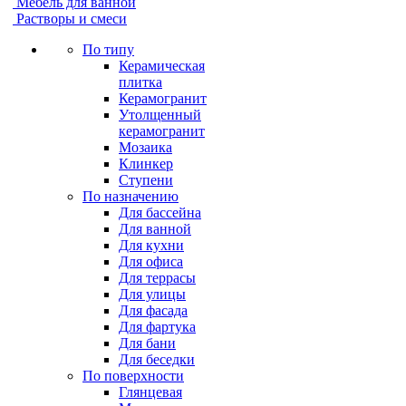
Мебель для ванной
Растворы и смеси
По типу
Керамическая
плитка
Керамогранит
Утолщенный
керамогранит
Мозаика
Клинкер
Ступени
По назначению
Для бассейна
Для ванной
Для кухни
Для офиса
Для террасы
Для улицы
Для фасада
Для фартука
Для бани
Для беседки
По поверхности
Глянцевая