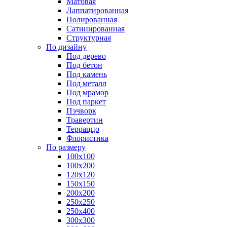
Матовая
Лаппатированная
Полированная
Сатинированная
Структурная
По дизайну
Под дерево
Под бетон
Под камень
Под металл
Под мрамор
Под паркет
Пэчворк
Травертин
Терраццо
Флористика
По размеру
100х100
100х200
120х120
150х150
200х200
250х250
250х400
300х300