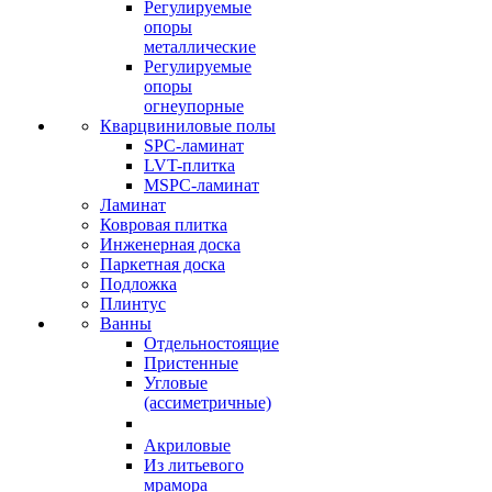
Регулируемые
опоры
металлические
Регулируемые
опоры
огнеупорные
Кварцвиниловые полы
SPC-ламинат
LVT-плитка
MSPC-ламинат
Ламинат
Ковровая плитка
Инженерная доска
Паркетная доска
Подложка
Плинтус
Ванны
Отдельностоящие
Пристенные
Угловые
(ассиметричные)
Акриловые
Из литьевого
мрамора