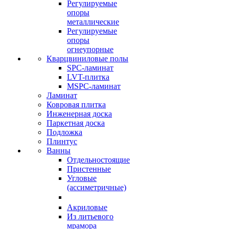
Регулируемые
опоры
металлические
Регулируемые
опоры
огнеупорные
Кварцвиниловые полы
SPC-ламинат
LVT-плитка
MSPC-ламинат
Ламинат
Ковровая плитка
Инженерная доска
Паркетная доска
Подложка
Плинтус
Ванны
Отдельностоящие
Пристенные
Угловые
(ассиметричные)
Акриловые
Из литьевого
мрамора