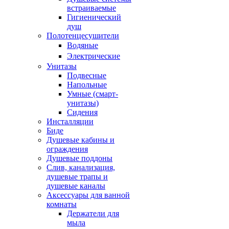
встраиваемые
Гигиенический
душ
Полотенцесушители
ㅤВодяные
ㅤЭлектрические
Унитазы
Подвесные
Напольные
Умные (смарт-
унитазы)
Сидения
Инсталляции
Биде
Душевые кабины и
ограждения
Душевые поддоны
Слив, канализация,
душевые трапы и
душевые каналы
Аксессуары для ванной
комнаты
Держатели для
мыла