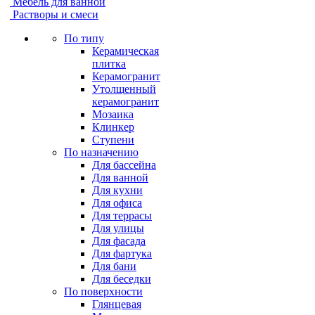
Мебель для ванной
Растворы и смеси
По типу
Керамическая
плитка
Керамогранит
Утолщенный
керамогранит
Мозаика
Клинкер
Ступени
По назначению
Для бассейна
Для ванной
Для кухни
Для офиса
Для террасы
Для улицы
Для фасада
Для фартука
Для бани
Для беседки
По поверхности
Глянцевая