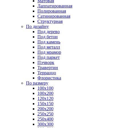
Матовая
Лаппатированная
Полированная
Сатинированная
Структурная
По дизайну
Под дерево
Под бетон
Под камень
Под металл
Под мрамор
Под паркет
Пэчворк
Травертин
Терраццо
Флористика
По размеру
100х100
100х200
120х120
150х150
200х200
250х250
250х400
300х300