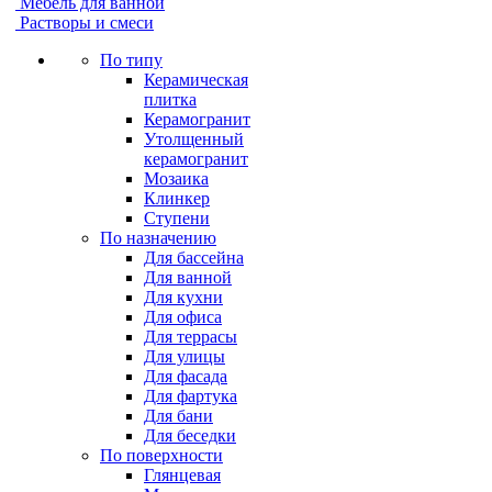
Мебель для ванной
Растворы и смеси
По типу
Керамическая
плитка
Керамогранит
Утолщенный
керамогранит
Мозаика
Клинкер
Ступени
По назначению
Для бассейна
Для ванной
Для кухни
Для офиса
Для террасы
Для улицы
Для фасада
Для фартука
Для бани
Для беседки
По поверхности
Глянцевая