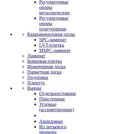
Регулируемые
опоры
металлические
Регулируемые
опоры
огнеупорные
Кварцвиниловые полы
SPC-ламинат
LVT-плитка
MSPC-ламинат
Ламинат
Ковровая плитка
Инженерная доска
Паркетная доска
Подложка
Плинтус
Ванны
Отдельностоящие
Пристенные
Угловые
(ассиметричные)
Акриловые
Из литьевого
мрамора