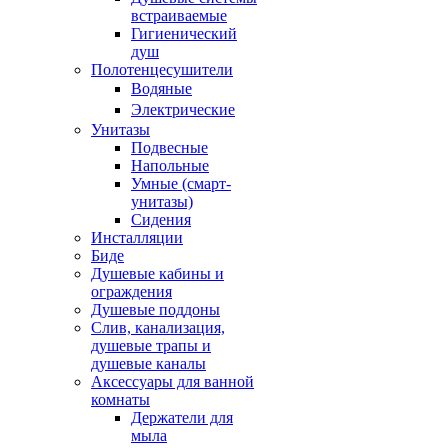
встраиваемые
Гигиенический
душ
Полотенцесушители
ㅤВодяные
ㅤЭлектрические
Унитазы
Подвесные
Напольные
Умные (смарт-
унитазы)
Сидения
Инсталляции
Биде
Душевые кабины и
ограждения
Душевые поддоны
Слив, канализация,
душевые трапы и
душевые каналы
Аксессуары для ванной
комнаты
Держатели для
мыла