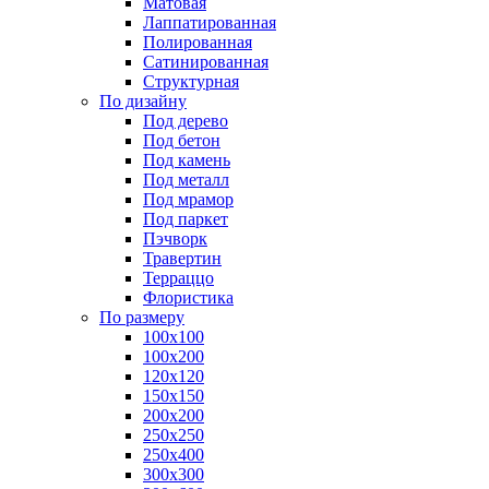
Матовая
Лаппатированная
Полированная
Сатинированная
Структурная
По дизайну
Под дерево
Под бетон
Под камень
Под металл
Под мрамор
Под паркет
Пэчворк
Травертин
Терраццо
Флористика
По размеру
100х100
100х200
120х120
150х150
200х200
250х250
250х400
300х300