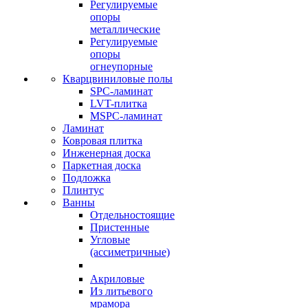
Регулируемые
опоры
металлические
Регулируемые
опоры
огнеупорные
Кварцвиниловые полы
SPC-ламинат
LVT-плитка
MSPC-ламинат
Ламинат
Ковровая плитка
Инженерная доска
Паркетная доска
Подложка
Плинтус
Ванны
Отдельностоящие
Пристенные
Угловые
(ассиметричные)
Акриловые
Из литьевого
мрамора