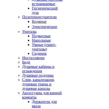
встраиваемые
Гигиенический
душ
Полотенцесушители
ㅤВодяные
ㅤЭлектрические
Унитазы
Подвесные
Напольные
Умные (смарт-
унитазы)
Сидения
Инсталляции
Биде
Душевые кабины и
ограждения
Душевые поддоны
Слив, канализация,
душевые трапы и
душевые каналы
Аксессуары для ванной
комнаты
Держатели для
мыла