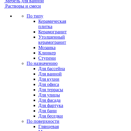
Мебель для ванной
Растворы и смеси
По типу
Керамическая
плитка
Керамогранит
Утолщенный
керамогранит
Мозаика
Клинкер
Ступени
По назначению
Для бассейна
Для ванной
Для кухни
Для офиса
Для террасы
Для улицы
Для фасада
Для фартука
Для бани
Для беседки
По поверхности
Глянцевая