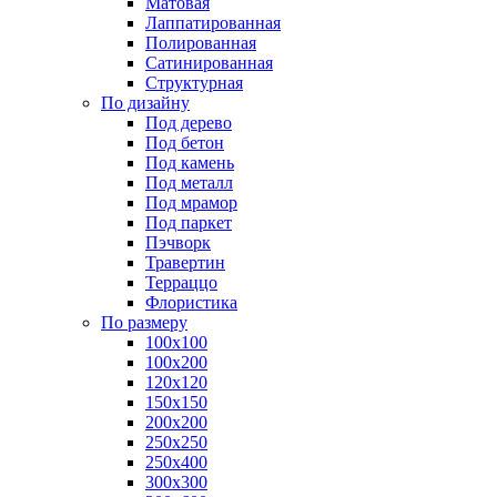
Матовая
Лаппатированная
Полированная
Сатинированная
Структурная
По дизайну
Под дерево
Под бетон
Под камень
Под металл
Под мрамор
Под паркет
Пэчворк
Травертин
Терраццо
Флористика
По размеру
100х100
100х200
120х120
150х150
200х200
250х250
250х400
300х300