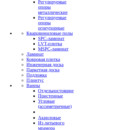
Регулируемые
опоры
металлические
Регулируемые
опоры
огнеупорные
Кварцвиниловые полы
SPC-ламинат
LVT-плитка
MSPC-ламинат
Ламинат
Ковровая плитка
Инженерная доска
Паркетная доска
Подложка
Плинтус
Ванны
Отдельностоящие
Пристенные
Угловые
(ассиметричные)
Акриловые
Из литьевого
мрамора