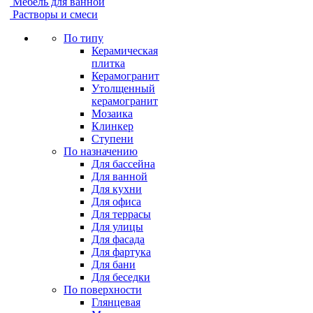
Мебель для ванной
Растворы и смеси
По типу
Керамическая
плитка
Керамогранит
Утолщенный
керамогранит
Мозаика
Клинкер
Ступени
По назначению
Для бассейна
Для ванной
Для кухни
Для офиса
Для террасы
Для улицы
Для фасада
Для фартука
Для бани
Для беседки
По поверхности
Глянцевая