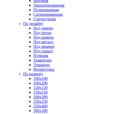
Матовая
Лаппатированная
Полированная
Сатинированная
Структурная
По дизайну
Под дерево
Под бетон
Под камень
Под металл
Под мрамор
Под паркет
Пэчворк
Травертин
Терраццо
Флористика
По размеру
100х100
100х200
120х120
150х150
200х200
250х250
250х400
300х300