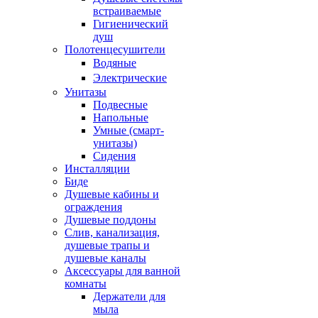
встраиваемые
Гигиенический
душ
Полотенцесушители
ㅤВодяные
ㅤЭлектрические
Унитазы
Подвесные
Напольные
Умные (смарт-
унитазы)
Сидения
Инсталляции
Биде
Душевые кабины и
ограждения
Душевые поддоны
Слив, канализация,
душевые трапы и
душевые каналы
Аксессуары для ванной
комнаты
Держатели для
мыла