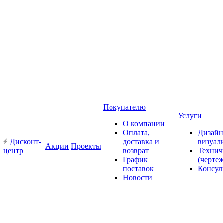
Покупателю
Услуги
О компании
Оплата,
Дизайн
Дисконт-
доставка и
визуал
Акции
Проекты
центр
возврат
Технич
График
(черте
поставок
Консул
Новости