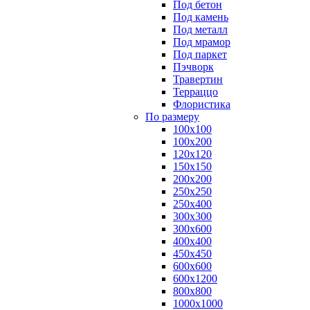
Под бетон
Под камень
Под металл
Под мрамор
Под паркет
Пэчворк
Травертин
Терраццо
Флористика
По размеру
100х100
100х200
120х120
150х150
200х200
250х250
250х400
300х300
300х600
400х400
450х450
600х600
600х1200
800х800
1000х1000