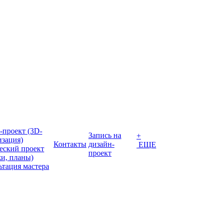
-проект (3D-
Запись на
+
изация)
Контакты
дизайн-
ЕЩЕ
еский проект
проект
жи, планы)
ьтация мастера