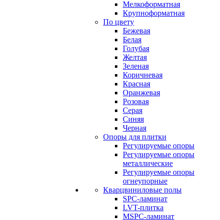
Мелкоформатная
Крупноформатная
По цвету
Бежевая
Белая
Голубая
Желтая
Зеленая
Коричневая
Красная
Оранжевая
Розовая
Серая
Синяя
Черная
Опоры для плитки
Регулируемые опоры
Регулируемые опоры
металлические
Регулируемые опоры
огнеупорные
Кварцвиниловые полы
SPC-ламинат
LVT-плитка
MSPC-ламинат