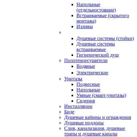
Напольные
(отдельностоящие)
Встраиваемые (скрытого
монтажа)
Изливы
Душевые системы (стойки)
Душевые системы
встраиваемые
Гигиенический душ
Полотенцесушители
ㅤВодяные
ㅤЭлектрические
Унитазы
Подвесные
Напольные
Умные (смарт-унитазы)
Сидения
Инсталляции
Биде
Душевые кабины и ограждения
Душевые поддоны
Слив, канализация, душевые
трапы и душевые каналы