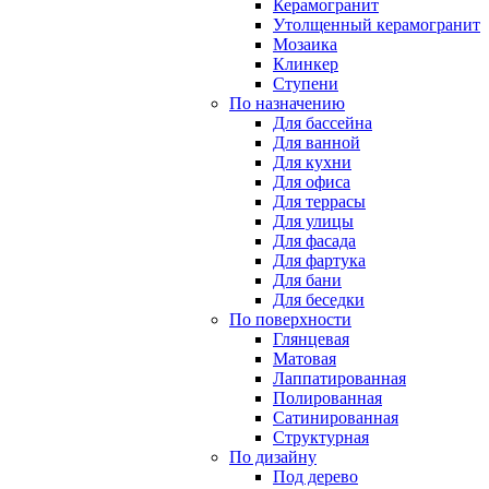
Керамогранит
Утолщенный керамогранит
Мозаика
Клинкер
Ступени
По назначению
Для бассейна
Для ванной
Для кухни
Для офиса
Для террасы
Для улицы
Для фасада
Для фартука
Для бани
Для беседки
По поверхности
Глянцевая
Матовая
Лаппатированная
Полированная
Сатинированная
Структурная
По дизайну
Под дерево