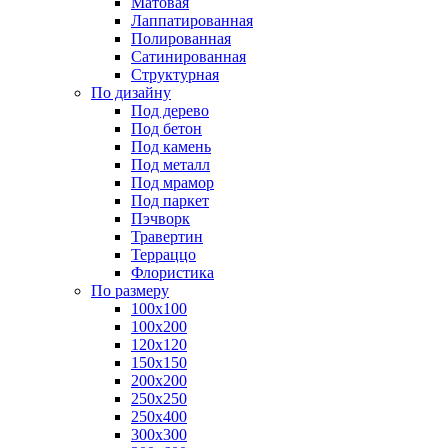
Матовая
Лаппатированная
Полированная
Сатинированная
Структурная
По дизайну
Под дерево
Под бетон
Под камень
Под металл
Под мрамор
Под паркет
Пэчворк
Травертин
Терраццо
Флористика
По размеру
100х100
100х200
120х120
150х150
200х200
250х250
250х400
300х300