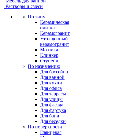
Мебель для ванной
Растворы и смеси
По типу
Керамическая
плитка
Керамогранит
Утолщенный
керамогранит
Мозаика
Клинкер
Ступени
По назначению
Для бассейна
Для ванной
Для кухни
Для офиса
Для террасы
Для улицы
Для фасада
Для фартука
Для бани
Для беседки
По поверхности
Глянцевая