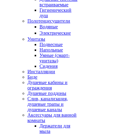
встраиваемые
Гигиенический
душ
Полотенцесушители
ㅤВодяные
ㅤЭлектрические
Унитазы
Подвесные
Напольные
Умные (смарт-
унитазы)
Сидения
Инсталляции
Биде
Душевые кабины и
ограждения
Душевые поддоны
Слив, канализация,
душевые трапы и
душевые каналы
Аксессуары для ванной
комнаты
Держатели для
мыла