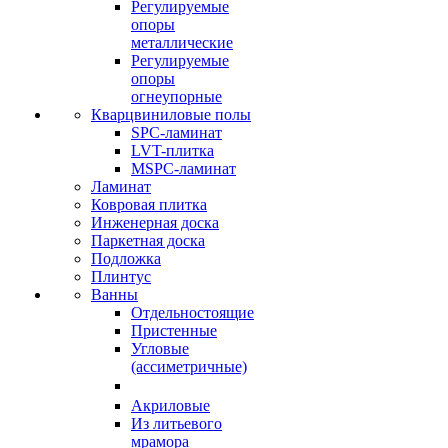
Регулируемые
опоры
металлические
Регулируемые
опоры
огнеупорные
Кварцвиниловые полы
SPC-ламинат
LVT-плитка
MSPC-ламинат
Ламинат
Ковровая плитка
Инженерная доска
Паркетная доска
Подложка
Плинтус
Ванны
Отдельностоящие
Пристенные
Угловые
(ассиметричные)
Акриловые
Из литьевого
мрамора