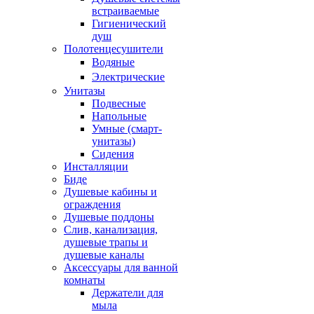
встраиваемые
Гигиенический
душ
Полотенцесушители
ㅤВодяные
ㅤЭлектрические
Унитазы
Подвесные
Напольные
Умные (смарт-
унитазы)
Сидения
Инсталляции
Биде
Душевые кабины и
ограждения
Душевые поддоны
Слив, канализация,
душевые трапы и
душевые каналы
Аксессуары для ванной
комнаты
Держатели для
мыла