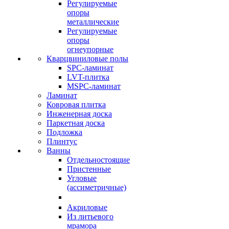
Регулируемые
опоры
металлические
Регулируемые
опоры
огнеупорные
Кварцвиниловые полы
SPC-ламинат
LVT-плитка
MSPC-ламинат
Ламинат
Ковровая плитка
Инженерная доска
Паркетная доска
Подложка
Плинтус
Ванны
Отдельностоящие
Пристенные
Угловые
(ассиметричные)
Акриловые
Из литьевого
мрамора