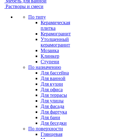
Мебель для ванной
Растворы и смеси
По типу
Керамическая
плитка
Керамогранит
Утолщенный
керамогранит
Мозаика
Клинкер
Ступени
По назначению
Для бассейна
Для ванной
Для кухни
Для офиса
Для террасы
Для улицы
Для фасада
Для фартука
Для бани
Для беседки
По поверхности
Глянцевая