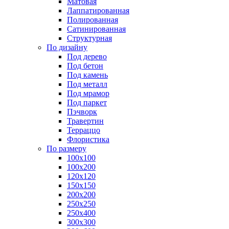
Матовая
Лаппатированная
Полированная
Сатинированная
Структурная
По дизайну
Под дерево
Под бетон
Под камень
Под металл
Под мрамор
Под паркет
Пэчворк
Травертин
Терраццо
Флористика
По размеру
100х100
100х200
120х120
150х150
200х200
250х250
250х400
300х300