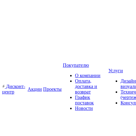
Покупателю
Услуги
О компании
Оплата,
Дизайн
Дисконт-
доставка и
визуал
Акции
Проекты
центр
возврат
Технич
График
(черте
поставок
Консул
Новости