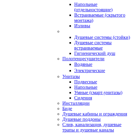
Напольные
(отдельностоящие)
Встраиваемые (скрытого
монтажа)
Изливы
Душевые системы (стойки)
Душевые системы
встраиваемые
Гигиенический душ
Полотенцесушители
ㅤВодяные
ㅤЭлектрические
Унитазы
Подвесные
Напольные
Умные (смарт-унитазы)
Сидения
Инсталляции
Биде
Душевые кабины и ограждения
Душевые поддоны
Слив, канализация, душевые
трапы и душевые каналы