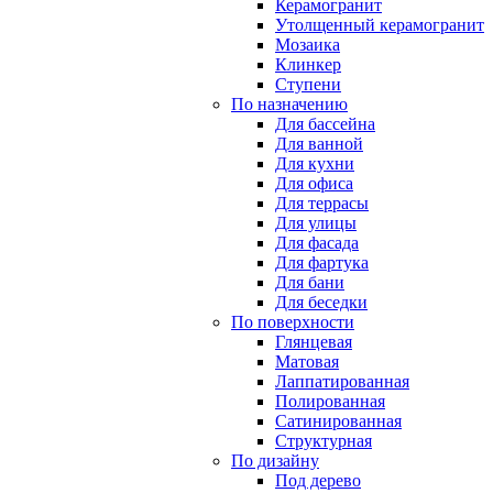
Керамогранит
Утолщенный керамогранит
Мозаика
Клинкер
Ступени
По назначению
Для бассейна
Для ванной
Для кухни
Для офиса
Для террасы
Для улицы
Для фасада
Для фартука
Для бани
Для беседки
По поверхности
Глянцевая
Матовая
Лаппатированная
Полированная
Сатинированная
Структурная
По дизайну
Под дерево