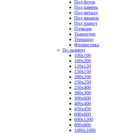
Под бетон
Под камень
Под металл
Под мрамор
Под паркет
Пэчворк
Травертин
Терраццо
Флористика
По размеру
100х100
100х200
120х120
150х150
200х200
250х250
250х400
300х300
300х600
400х400
450х450
600х600
600х1200
800х800
1000х1000