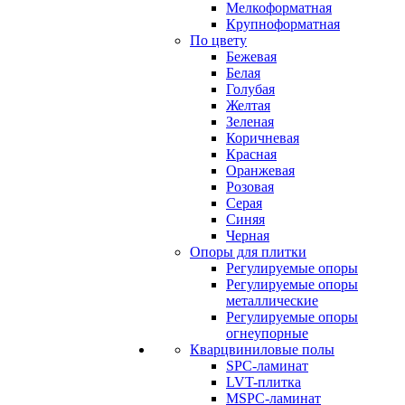
Мелкоформатная
Крупноформатная
По цвету
Бежевая
Белая
Голубая
Желтая
Зеленая
Коричневая
Красная
Оранжевая
Розовая
Серая
Синяя
Черная
Опоры для плитки
Регулируемые опоры
Регулируемые опоры
металлические
Регулируемые опоры
огнеупорные
Кварцвиниловые полы
SPC-ламинат
LVT-плитка
MSPC-ламинат