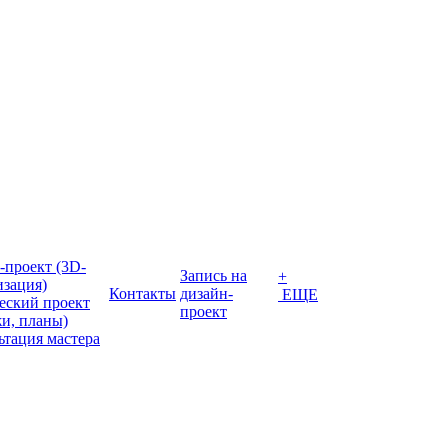
-проект (3D-
Запись на
+
изация)
Контакты
дизайн-
ЕЩЕ
еский проект
проект
жи, планы)
ьтация мастера