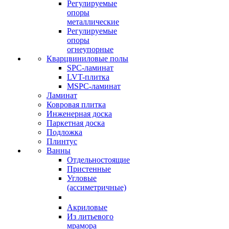
Регулируемые
опоры
металлические
Регулируемые
опоры
огнеупорные
Кварцвиниловые полы
SPC-ламинат
LVT-плитка
MSPC-ламинат
Ламинат
Ковровая плитка
Инженерная доска
Паркетная доска
Подложка
Плинтус
Ванны
Отдельностоящие
Пристенные
Угловые
(ассиметричные)
Акриловые
Из литьевого
мрамора