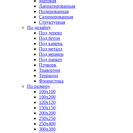
Матовая
Лаппатированная
Полированная
Сатинированная
Структурная
По дизайну
Под дерево
Под бетон
Под камень
Под металл
Под мрамор
Под паркет
Пэчворк
Травертин
Терраццо
Флористика
По размеру
100х100
100х200
120х120
150х150
200х200
250х250
250х400
300х300