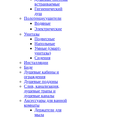
встраиваемые
Гигиенический
душ
Полотенцесушители
ㅤВодяные
ㅤЭлектрические
Унитазы
Подвесные
Напольные
Умные (смарт-
унитазы)
Сидения
Инсталляции
Биде
Душевые кабины и
ограждения
Душевые поддоны
Слив, канализация,
душевые трапы и
душевые каналы
Аксессуары для ванной
комнаты
Держатели для
мыла