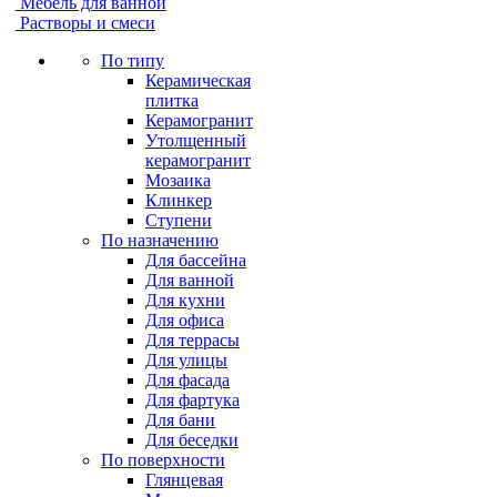
Мебель для ванной
Растворы и смеси
По типу
Керамическая
плитка
Керамогранит
Утолщенный
керамогранит
Мозаика
Клинкер
Ступени
По назначению
Для бассейна
Для ванной
Для кухни
Для офиса
Для террасы
Для улицы
Для фасада
Для фартука
Для бани
Для беседки
По поверхности
Глянцевая