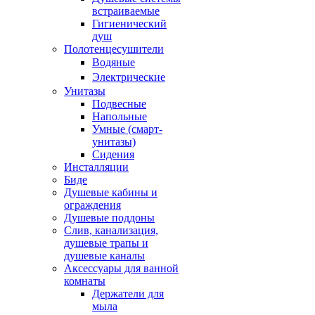
встраиваемые
Гигиенический
душ
Полотенцесушители
ㅤВодяные
ㅤЭлектрические
Унитазы
Подвесные
Напольные
Умные (смарт-
унитазы)
Сидения
Инсталляции
Биде
Душевые кабины и
ограждения
Душевые поддоны
Слив, канализация,
душевые трапы и
душевые каналы
Аксессуары для ванной
комнаты
Держатели для
мыла