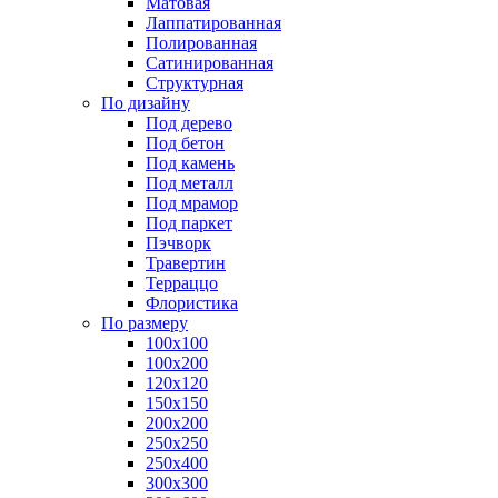
Матовая
Лаппатированная
Полированная
Сатинированная
Структурная
По дизайну
Под дерево
Под бетон
Под камень
Под металл
Под мрамор
Под паркет
Пэчворк
Травертин
Терраццо
Флористика
По размеру
100х100
100х200
120х120
150х150
200х200
250х250
250х400
300х300