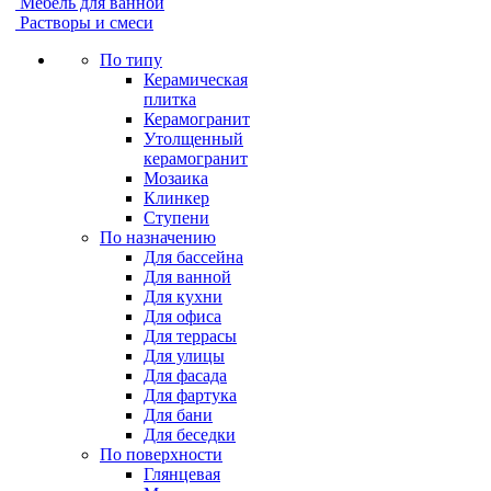
Мебель для ванной
Растворы и смеси
По типу
Керамическая
плитка
Керамогранит
Утолщенный
керамогранит
Мозаика
Клинкер
Ступени
По назначению
Для бассейна
Для ванной
Для кухни
Для офиса
Для террасы
Для улицы
Для фасада
Для фартука
Для бани
Для беседки
По поверхности
Глянцевая