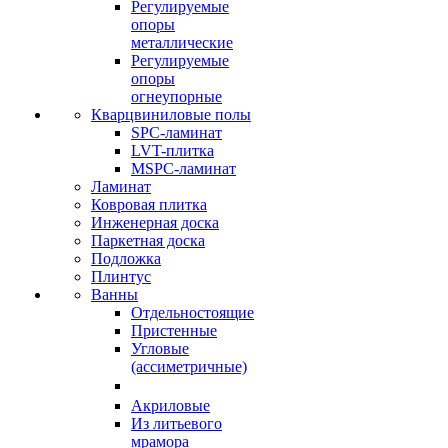
Регулируемые
опоры
металлические
Регулируемые
опоры
огнеупорные
Кварцвиниловые полы
SPC-ламинат
LVT-плитка
MSPC-ламинат
Ламинат
Ковровая плитка
Инженерная доска
Паркетная доска
Подложка
Плинтус
Ванны
Отдельностоящие
Пристенные
Угловые
(ассиметричные)
Акриловые
Из литьевого
мрамора