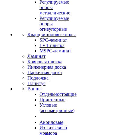
Регулируемые
опоры
металлические
Регулируемые
опоры
огнеупорные
Кварцвиниловые полы
SPC-ламинат
LVT-плитка
MSPC-ламинат
Ламинат
Ковровая плитка
Инженерная доска
Паркетная доска
Подложка
Плинтус
Ванны
Отдельностоящие
Пристенные
Угловые
(ассиметричные)
Акриловые
Из литьевого
мрамора