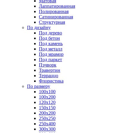
Матовая
Лаппатированная
Полированная
Сатинированная
Структурная
По дизайну
Под дерево
Под бетон
Под камень
Под металл
Под мрамор
Под паркет
Пэчворк
Травертин
Терраццо
Флористика
По размеру
100х100
100х200
120х120
150х150
200х200
250х250
250х400
300х300