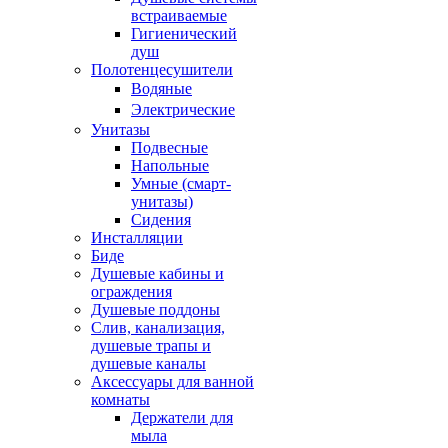
встраиваемые
Гигиенический
душ
Полотенцесушители
ㅤВодяные
ㅤЭлектрические
Унитазы
Подвесные
Напольные
Умные (смарт-
унитазы)
Сидения
Инсталляции
Биде
Душевые кабины и
ограждения
Душевые поддоны
Слив, канализация,
душевые трапы и
душевые каналы
Аксессуары для ванной
комнаты
Держатели для
мыла