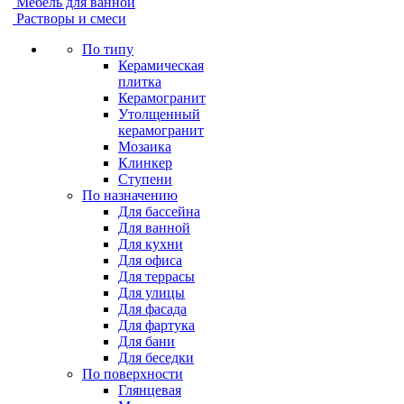
Мебель для ванной
Растворы и смеси
По типу
Керамическая
плитка
Керамогранит
Утолщенный
керамогранит
Мозаика
Клинкер
Ступени
По назначению
Для бассейна
Для ванной
Для кухни
Для офиса
Для террасы
Для улицы
Для фасада
Для фартука
Для бани
Для беседки
По поверхности
Глянцевая