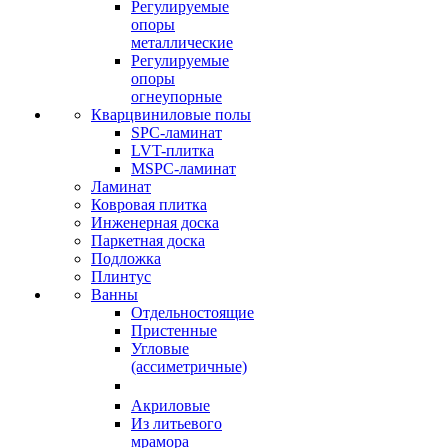
Регулируемые
опоры
металлические
Регулируемые
опоры
огнеупорные
Кварцвиниловые полы
SPC-ламинат
LVT-плитка
MSPC-ламинат
Ламинат
Ковровая плитка
Инженерная доска
Паркетная доска
Подложка
Плинтус
Ванны
Отдельностоящие
Пристенные
Угловые
(ассиметричные)
Акриловые
Из литьевого
мрамора