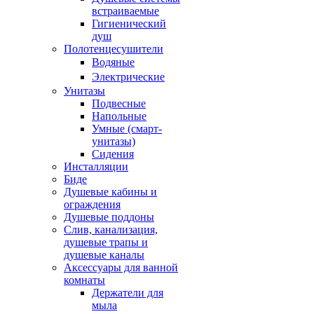
встраиваемые
Гигиенический
душ
Полотенцесушители
ㅤВодяные
ㅤЭлектрические
Унитазы
Подвесные
Напольные
Умные (смарт-
унитазы)
Сидения
Инсталляции
Биде
Душевые кабины и
ограждения
Душевые поддоны
Слив, канализация,
душевые трапы и
душевые каналы
Аксессуары для ванной
комнаты
Держатели для
мыла