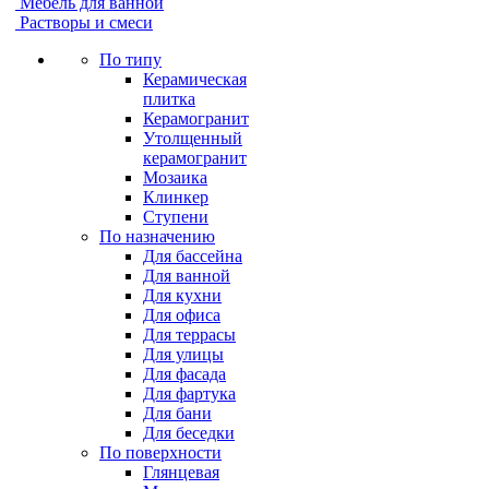
Мебель для ванной
Растворы и смеси
По типу
Керамическая
плитка
Керамогранит
Утолщенный
керамогранит
Мозаика
Клинкер
Ступени
По назначению
Для бассейна
Для ванной
Для кухни
Для офиса
Для террасы
Для улицы
Для фасада
Для фартука
Для бани
Для беседки
По поверхности
Глянцевая