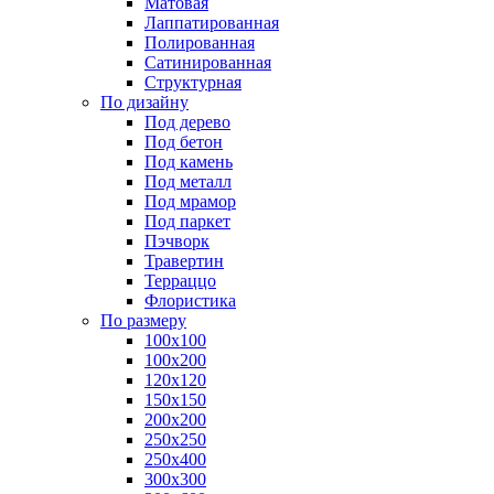
Матовая
Лаппатированная
Полированная
Сатинированная
Структурная
По дизайну
Под дерево
Под бетон
Под камень
Под металл
Под мрамор
Под паркет
Пэчворк
Травертин
Терраццо
Флористика
По размеру
100х100
100х200
120х120
150х150
200х200
250х250
250х400
300х300