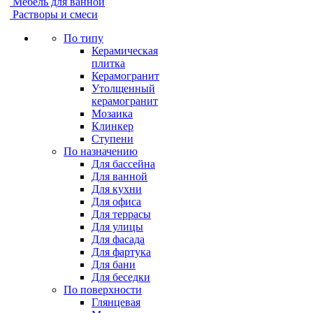
Мебель для ванной
Растворы и смеси
По типу
Керамическая
плитка
Керамогранит
Утолщенный
керамогранит
Мозаика
Клинкер
Ступени
По назначению
Для бассейна
Для ванной
Для кухни
Для офиса
Для террасы
Для улицы
Для фасада
Для фартука
Для бани
Для беседки
По поверхности
Глянцевая