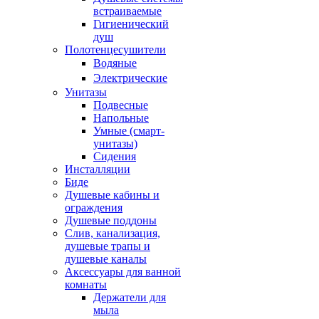
встраиваемые
Гигиенический
душ
Полотенцесушители
ㅤВодяные
ㅤЭлектрические
Унитазы
Подвесные
Напольные
Умные (смарт-
унитазы)
Сидения
Инсталляции
Биде
Душевые кабины и
ограждения
Душевые поддоны
Слив, канализация,
душевые трапы и
душевые каналы
Аксессуары для ванной
комнаты
Держатели для
мыла