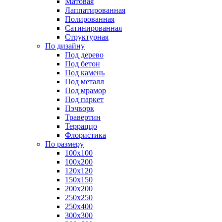
Матовая
Лаппатированная
Полированная
Сатинированная
Структурная
По дизайну
Под дерево
Под бетон
Под камень
Под металл
Под мрамор
Под паркет
Пэчворк
Травертин
Терраццо
Флористика
По размеру
100х100
100х200
120х120
150х150
200х200
250х250
250х400
300х300