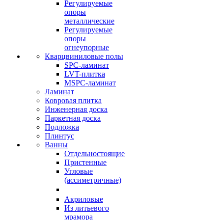
Регулируемые
опоры
металлические
Регулируемые
опоры
огнеупорные
Кварцвиниловые полы
SPC-ламинат
LVT-плитка
MSPC-ламинат
Ламинат
Ковровая плитка
Инженерная доска
Паркетная доска
Подложка
Плинтус
Ванны
Отдельностоящие
Пристенные
Угловые
(ассиметричные)
Акриловые
Из литьевого
мрамора