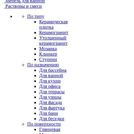
Мебель для ванной
Растворы и смеси
По типу
Керамическая
плитка
Керамогранит
Утолщенный
керамогранит
Мозаика
Клинкер
Ступени
По назначению
Для бассейна
Для ванной
Для кухни
Для офиса
Для террасы
Для улицы
Для фасада
Для фартука
Для бани
Для беседки
По поверхности
Глянцевая