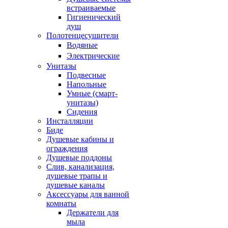
встраиваемые
Гигиенический
душ
Полотенцесушители
ㅤВодяные
ㅤЭлектрические
Унитазы
Подвесные
Напольные
Умные (смарт-
унитазы)
Сидения
Инсталляции
Биде
Душевые кабины и
ограждения
Душевые поддоны
Слив, канализация,
душевые трапы и
душевые каналы
Аксессуары для ванной
комнаты
Держатели для
мыла