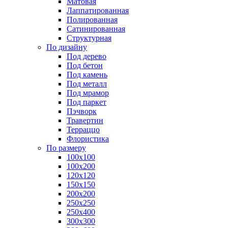
Матовая
Лаппатированная
Полированная
Сатинированная
Структурная
По дизайну
Под дерево
Под бетон
Под камень
Под металл
Под мрамор
Под паркет
Пэчворк
Травертин
Терраццо
Флористика
По размеру
100х100
100х200
120х120
150х150
200х200
250х250
250х400
300х300