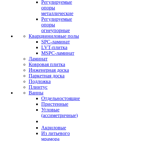
Регулируемые
опоры
металлические
Регулируемые
опоры
огнеупорные
Кварцвиниловые полы
SPC-ламинат
LVT-плитка
MSPC-ламинат
Ламинат
Ковровая плитка
Инженерная доска
Паркетная доска
Подложка
Плинтус
Ванны
Отдельностоящие
Пристенные
Угловые
(ассиметричные)
Акриловые
Из литьевого
мрамора