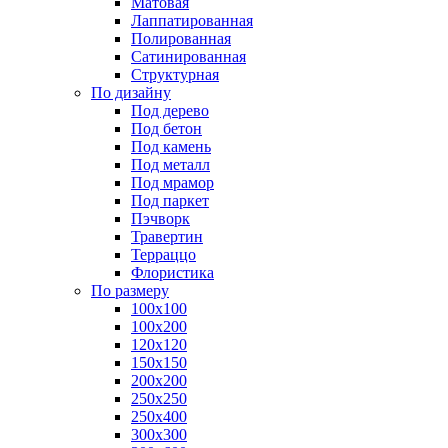
Матовая
Лаппатированная
Полированная
Сатинированная
Структурная
По дизайну
Под дерево
Под бетон
Под камень
Под металл
Под мрамор
Под паркет
Пэчворк
Травертин
Терраццо
Флористика
По размеру
100х100
100х200
120х120
150х150
200х200
250х250
250х400
300х300