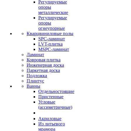
Регулируемые
опоры
металлические
Регулируемые
опоры
огнеупорные
Кварцвиниловые полы
SPC-ламинат
LVT-плитка
MSPC-ламинат
Ламинат
Ковровая плитка
Инженерная доска
Паркетная доска
Подложка
Плинтус
Ванны
Отдельностоящие
Пристенные
Угловые
(ассиметричные)
Акриловые
Из литьевого
мрамора