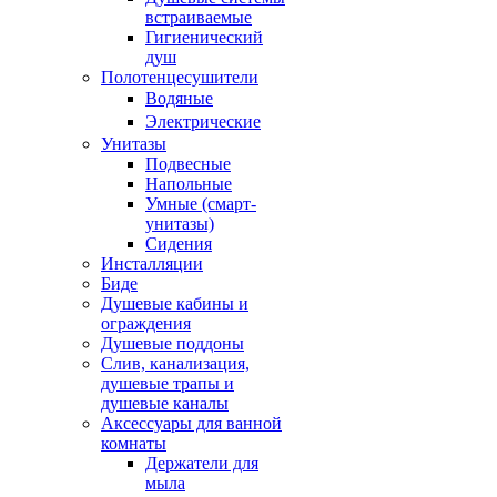
встраиваемые
Гигиенический
душ
Полотенцесушители
ㅤВодяные
ㅤЭлектрические
Унитазы
Подвесные
Напольные
Умные (смарт-
унитазы)
Сидения
Инсталляции
Биде
Душевые кабины и
ограждения
Душевые поддоны
Слив, канализация,
душевые трапы и
душевые каналы
Аксессуары для ванной
комнаты
Держатели для
мыла