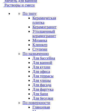
Мебель для ванной
Растворы и смеси
По типу
Керамическая
плитка
Керамогранит
Утолщенный
керамогранит
Мозаика
Клинкер
Ступени
По назначению
Для бассейна
Для ванной
Для кухни
Для офиса
Для террасы
Для улицы
Для фасада
Для фартука
Для бани
Для беседки
По поверхности
Глянцевая